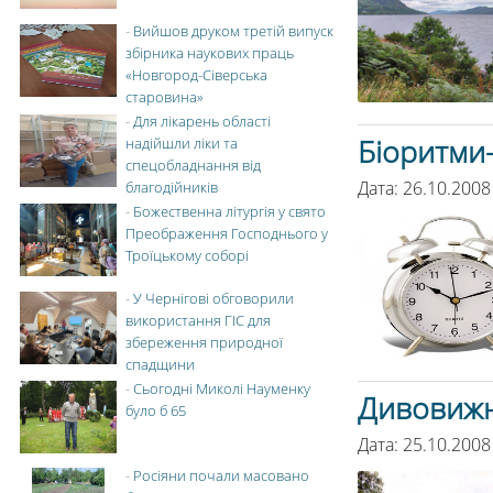
-
Вийшов друком третій випуск
збірника наукових праць
«Новгород-Сіверська
старовина»
-
Для лікарень області
Біоритми
надійшли ліки та
спецобладнання від
Дата: 26.10.2008
благодійників
-
Божественна літургія у свято
Преображення Господнього у
Троїцькому соборі
-
У Чернігові обговорили
використання ГІС для
збереження природної
спадщини
-
Сьогодні Миколі Науменку
Дивовижн
було б 65
Дата: 25.10.2008
-
Росіяни почали масовано