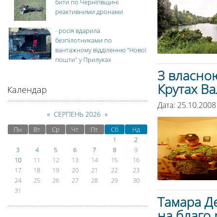
бити по Чернігівщині
реактивними дронами
-
росія вдарила
безпілотниками по
вантажному відділенню "Нової
пошти" у Прилуках
З власно
Крутах Ва
Календар
Дата: 25.10.2008
«
СЕРПЕНЬ 2026
»
Пн
Вт
Ср
Чт
Пт
Сб
Нд
1
2
3
4
5
6
7
8
9
10
11
12
13
14
15
16
17
18
19
20
21
22
23
24
25
26
27
28
29
30
31
Тамара Д
на благо 