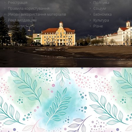
Реєстрація
Політика
Правила користування
Соціум
Умови використання матеріалів
Економіка
Рекламодавцям
Культура
Контакти
Різне
Новини Чернігова, Чернігівські новини, Чернігівський формат, новини Чернігова, події в Чернігові: політика, економіка, аналітика, культура, відеоновини, екологія, спортивний Чернігів, туризм, Чернігів онлайн, ф