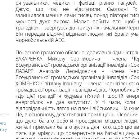
рятувальники, медики і фахівці різних галузей.
Дякую, що тоді не відступили. Сьогодні їх
залишилося менше семи тисяч, понад півтори тисяч
мужності дуже висока. Маємо робити все, щоб 
трагедію», – звернувся до присутніх начальник Черні
Він передав відомчі відзнаки людям, які брали участ
Чорнобильській АЕС.
Почесною грамотою обласної державної адміністрац
ЗАХАРЕНКА Миколу Сергійовича – члена Черніг
Всеукраїнської громадської організації інвалідів «С
ЛАЗАРЯ Анатолія Леонідовича – члена Черніг
Всеукраїнської громадської організації інвалідів «С
ХОМЕНКО Світлану Іванівну – члена Чернігівської об
громадської організації інвалідів «Союз Чорнобиль У
«До цієї трагедії я будував п'ятий і шостій енер
енергоблок не дав запустити. У ті часи, коли 
відповідальність лягла на плечі військових. На їх
Це, в основному, дезактивація приміщень. Оскільки я
що дуже багато роботи проводили місцеві люди. І
вято
жителі приклали багато зусиль для того, щоб цю ава
го у
п’ять ще мріяли, що повернуться на батьківщину, а