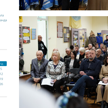
ала
манда
Нд
5
12
19
26