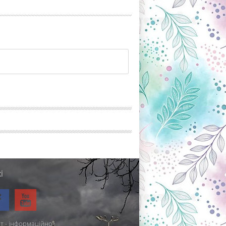
і
т - інформаційно-