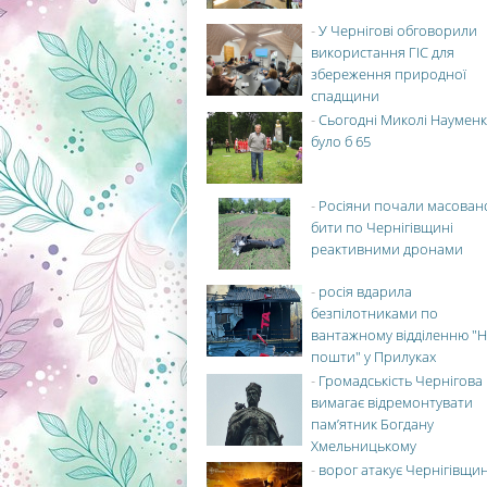
-
У Чернігові обговорили
використання ГІС для
збереження природної
спадщини
-
Сьогодні Миколі Науменк
було б 65
-
Росіяни почали масован
бити по Чернігівщині
реактивними дронами
-
росія вдарила
безпілотниками по
вантажному відділенню "Н
пошти" у Прилуках
-
Громадськість Чернігова
вимагає відремонтувати
пам’ятник Богдану
Хмельницькому
-
ворог атакує Чернігівщи