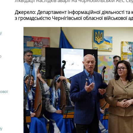
ліквідації наслідків аварії на Чорнобильській АЕС С
Джерело: Департамент інформаційної діяльності та 
з громадськістю Чернігівської обласної військової ад
у
о
ової
ну