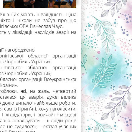
і з них мають інвалідність. Ціна
ніхто і ніколи не забув про цю
гівської ОВА В’ячеслав Чаус.
ь у ліквідації наслідків аварії на
ії нагороджено:
івської обласної організації
оюз Чорнобиль України»;
івської обласної організації
оюз Чорнобиль України»;
ласної організації Всеукраїнської
країни».
гоблоки, які, на жаль, четвертий
сталася ця аварія, дуже велика
ню долю випало найбільше роботи.
 сам із Прип’яті, хочу наголосити,
 ліквідатори, і звичайні місцеві
рію локалізувати. І ці люди років
ле не судилося», – сказав учасник