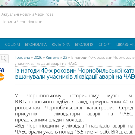
Актуальні новини Чернігова
Новини Чернігівщини
СОЦІУМ
ЕКОНОМІКА
КУЛЬТУРА
ЕКОЛОГІЯ
СПОРТ
ЦІКАВИНК
Головна
»
2026
»
Квітень
»
23
» Із нагоди 40-х роковин Чорнобиль
учасників ліквідації аварії на ЧАЕС
Із нагоди 40-х роковин Чорнобильської ката
вшанували учасників ліквідації аварії на ЧАЕ
У Чернігівському історичному музеї ім.
В.В.Тарновського відбувся захід, приурочений 40-м
роковинам Чорнобильської катастрофи. Серед
присутніх – ліквідатори аварії на ЧАЕС,
представники влади і молодь.
«Від Чернігівщини у ліквідації наслідків аварії на
ЧАЕС брали участь понад 15,5 тисячі осіб. Військові,