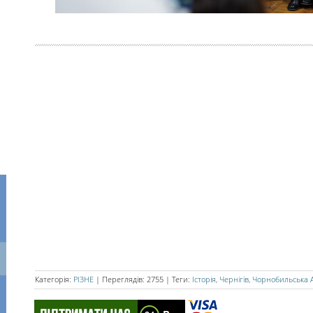
Категорія
:
РІЗНЕ
|
Переглядів
:
2755
|
Теги
:
Історія
,
Чернігів
,
Чорнобильська 