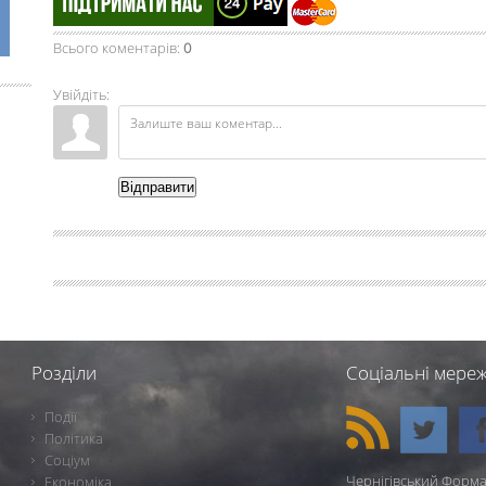
Всього коментарів
:
0
Увійдіть:
Відправити
Розділи
Соціальні мереж
Події
Політика
Соціум
Чернігівський Форма
Економіка