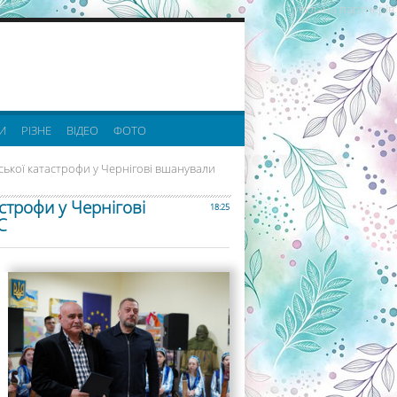
реклама партнерів:
И
РІЗНЕ
ВІДЕО
ФОТО
ської катастрофи у Чернігові вшанували
строфи у Чернігові
18:25
С