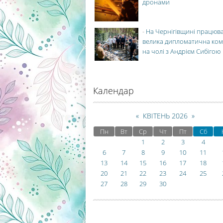
дронами
-
На Чернігівщині працюв
велика дипломатична ко
на чолі з Андрієм Сибігою
Календар
«
КВІТЕНЬ 2026
»
Пн
Вт
Ср
Чт
Пт
Сб
1
2
3
4
6
7
8
9
10
11
13
14
15
16
17
18
20
21
22
23
24
25
27
28
29
30