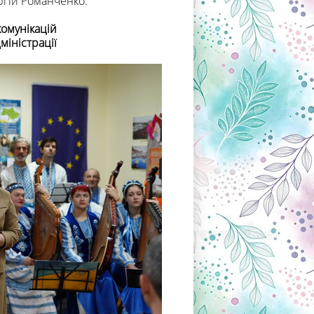
ергій Романченко.
комунікацій
міністрації