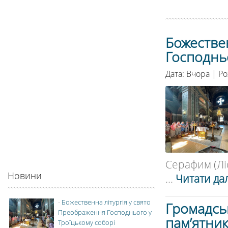
Божестве
Господньо
Дата: Вчора | Ро
Серафим (Ліс
Новини
...
Читати дал
-
Божественна літургія у свято
Громадськ
Преображення Господнього у
пам’ятни
Троїцькому соборі