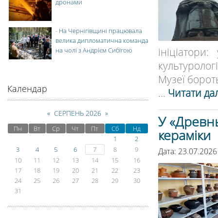
дронами
-
На Чернігівщині працювала
велика дипломатична команда
ініціатори
на чолі з Андрієм Сибігою
культуролог
Музеї бороть
Календар
...
Читати дал
«
СЕРПЕНЬ 2026
»
У «Древн
Пн
Вт
Ср
Чт
Пт
Сб
Нд
кераміки
1
2
3
4
5
6
7
8
9
Дата: 23.07.2026
10
11
12
13
14
15
16
17
18
19
20
21
22
23
24
25
26
27
28
29
30
31