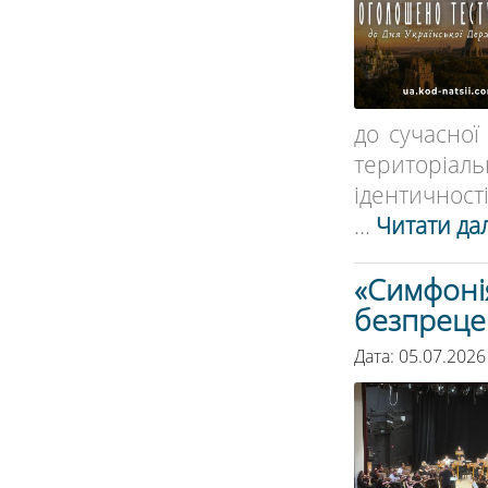
до сучасної
територіальн
ідентичності 
...
Читати дал
«Симфонія
безпреце
Дата: 05.07.2026