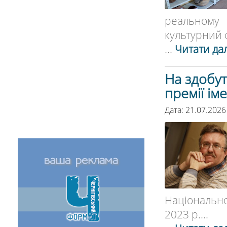
реальному 
культурний с
...
Читати дал
На здобут
премії ім
Дата: 21.07.2026
Національно
2023 р....