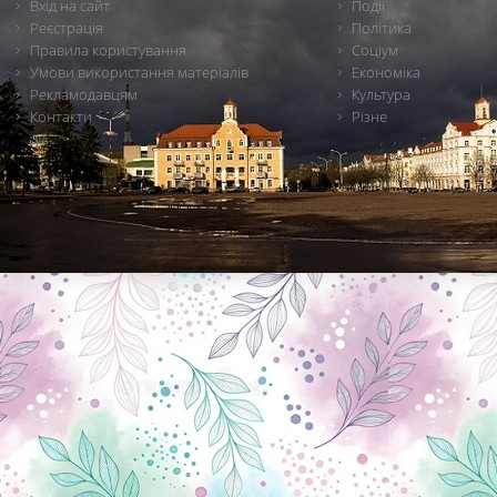
Вхід на сайт
Події
Реєстрація
Політика
Правила користування
Соціум
Умови використання матеріалів
Економіка
Рекламодавцям
Культура
Контакти
Різне
Новини Чернігова, Чернігівські новини, Чернігівський формат, новини Чернігова, події в Чернігові: політика, економіка, аналітика, культура, відеоновини, екологія, спортивний Чернігів, туризм, Чернігів онлайн, ф