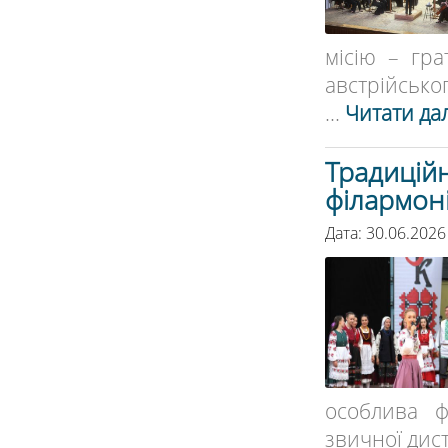
місію – гра
австрійсько
...
Читати дал
Традиційн
філармон
Дата: 30.06.2026
особлива ф
звичної дист