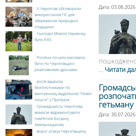
Дата: 03.08.2026
-
У Чернігові обговорили
використання ГІС для
збереження природної
спадщини
-
Сьогодні Миколі Науменку
було б 65
-
Росіяни почали масовано
пошкодженог
бити по Чернігівщині
...
Читати дал
реактивними дронами
-
росія вдарила
Громадськ
безпілотниками по
розпочат
вантажному відділенню "Нової
пошти" у Прилуках
гетьману
-
Громадськість Чернігова
вимагає відремонтувати
Дата: 30.07.2026
пам’ятник Богдану
Хмельницькому
-
ворог атакує Чернігівщину