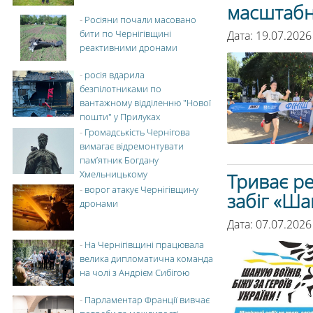
масштабн
-
Росіяни почали масовано
бити по Чернігівщині
Дата: 19.07.2026
реактивними дронами
-
росія вдарила
безпілотниками по
вантажному відділенню "Нової
пошти" у Прилуках
-
Громадськість Чернігова
вимагає відремонтувати
пам’ятник Богдану
Хмельницькому
Триває ре
-
ворог атакує Чернігівщину
забіг «Ша
дронами
Дата: 07.07.2026
-
На Чернігівщині працювала
велика дипломатична команда
на чолі з Андрієм Сибігою
-
Парламентар Франції вивчає