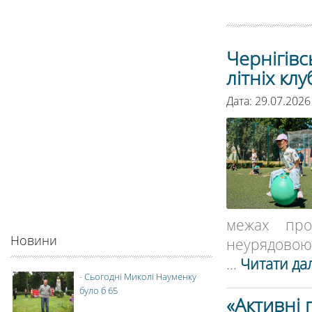
Чернігівс
літніх клу
Дата: 29.07.2026
межах про
Новини
неурядовою о
...
Читати дал
-
Сьогодні Миколі Науменку
було б 65
«Активні 