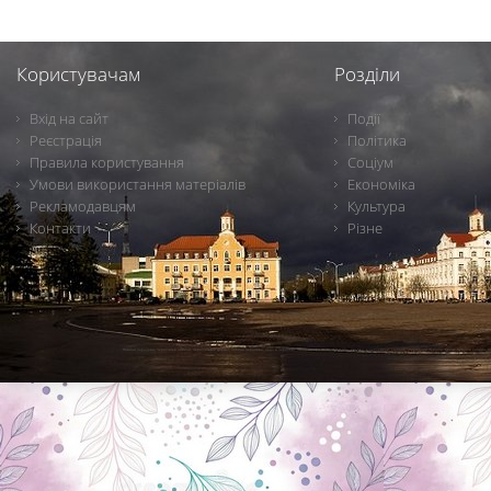
Користувачам
Розділи
Вхід на сайт
Події
Реєстрація
Політика
Правила користування
Соціум
Умови використання матеріалів
Економіка
Рекламодавцям
Культура
Контакти
Різне
Новини Чернігова, Чернігівські новини, Чернігівський формат, новини Чернігова, події в Чернігові: політика, економіка, аналітика, культура, відеоновини, екологія, спортивний Чернігів, туризм, Чернігів онлайн, ф