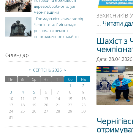
потреби та можливості
деревообробної галузі
Чернігівщини
захисників У
-
Громадськість вимагає від
...
Читати дал
Чернігівської міськради
розпочати ремонт
пошкодженного пам’ятн...
Шахіст з 
чемпіонат
Календар
Дата: 28.04.2026
«
СЕРПЕНЬ 2026
»
Пн
Вт
Ср
Чт
Пт
Сб
Нд
1
2
3
4
5
6
7
8
9
10
11
12
13
14
15
16
17
18
19
20
21
22
23
24
25
26
27
28
29
30
31
Чернігівс
отримува