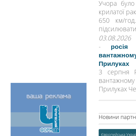
Учора було
крилатої ра
650 км/го
підсилювати 
03.08.2026
-
росія
вантажном
Прилуках
3 серпня Р
вантажном
Прилуках Чер
Новини партн
Європейська Укра