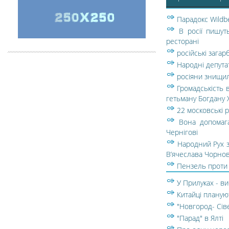
Парадокс Wildbe
В росії пишут
ресторані
російські зага
Народні депута
росіяни знищил
Громадськість 
гетьману Богдану
22 московські 
Вона допомага
Чернігові
Народний Рух з
В’ячеслава Чорно
Пензель проти 
У Прилуках - ви
Китайці плануют
"Новгород- Сів
"Парад" в Ялті