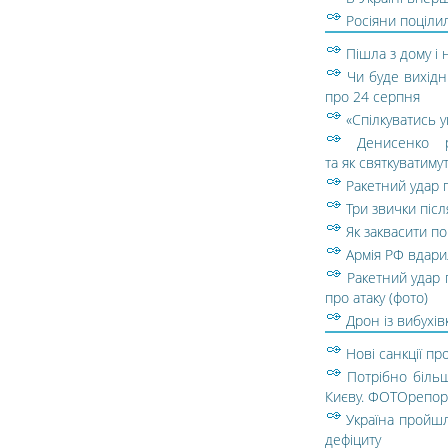
Росіяни поцілил
Пішла з дому і 
Чи буде вихідн
про 24 серпня
«Спілкуватись 
Денисенко р
та як святкуватиму
Ракетний удар 
Три звички піс
Як заквасити по
Армія РФ вдарил
Ракетний удар 
про атаку (фото)
Дрон із вибухів
Нові санкції пр
Потрібно більш
Києву. ФОТОрепор
Україна пройшл
дефіциту