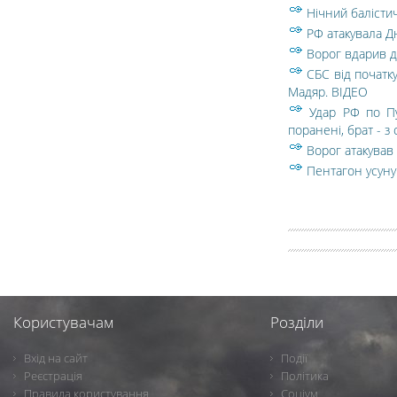
Нічний балістич
РФ атакувала Д
Ворог вдарив д
СБС від початк
Мадяр. ВIДЕО
Удар РФ по Пу
поранені, брат - з
Ворог атакував
Пентагон усуну
Користувачам
Розділи
Вхід на сайт
Події
Реєстрація
Політика
Правила користування
Соціум