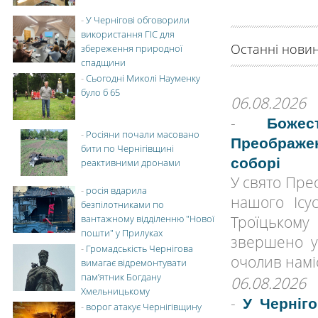
-
У Чернігові обговорили
використання ГІС для
Останні нови
збереження природної
спадщини
-
Сьогодні Миколі Науменку
було б 65
06.08.2026
-
Боже
-
Росіяни почали масовано
Преображе
бити по Чернігівщині
соборі
реактивними дронами
У свято Пре
-
росія вдарила
нашого Ісу
безпілотниками по
Троїцьком
вантажному відділенню "Нової
пошти" у Прилуках
звершено у
-
Громадськість Чернігова
очолив намі
вимагає відремонтувати
пам’ятник Богдану
06.08.2026
Хмельницькому
-
У Черніг
-
ворог атакує Чернігівщину