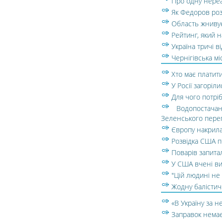
Про одну нереа
Як Федоров роз
Область жниву
Рейтинг, який на
Україна тричі в
Чернігівська мі
Хто має платити
У Росії загоріл
Для чого потріб
Водопостача
Зеленського перег
Європу накрила
Розвідка США по
Поварів запитал
У США вчені ви
"Цій людині не 
Жодну балістичн
«В Україну за н
Заправок немає