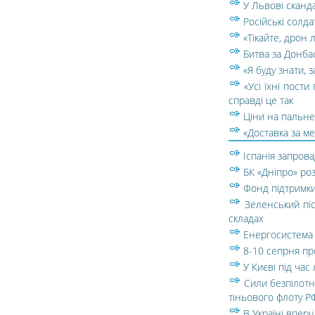
У Львові сканд
Російські солда
«Тікайте, дрон 
Битва за Донбас
«Я буду знати, 
«Усі їхні пост
справді це так
Ціни на пальне.
«Доставка за ме
Іспанія запров
БК «Дніпро» ро
Фонд підтримки
Зеленський піс
складах
Енергосистема 
8-10 сепрня пр
У Києві під час
Сили безпілотн
тіньового флоту Р
В Україні вперш