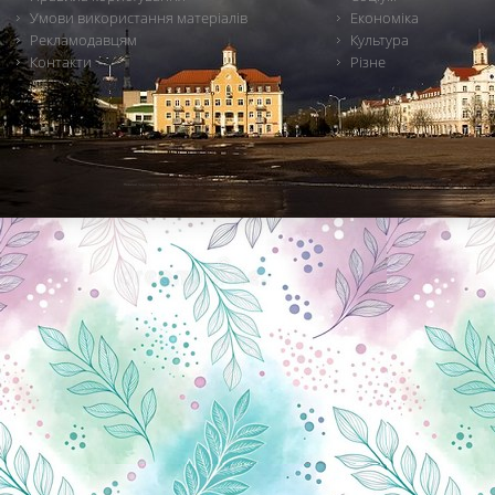
Умови використання матеріалів
Економіка
Рекламодавцям
Культура
Контакти
Різне
Новини Чернігова, Чернігівські новини, Чернігівський формат, новини Чернігова, події в Чернігові: політика, економіка, аналітика, культура, відеоновини, екологія, спортивний Чернігів, туризм, Чернігів онлайн, ф