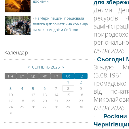
дронами
для збереж
Днями Деп
ресурсів Ч
-
На Чернігівщині працювала
велика дипломатична команда
адміністр
на чолі з Андрієм Сибігою
природоохо
регіонально
05.08.2026
Календар
-
Сьогодні 
Згадую М
«
СЕРПЕНЬ 2026
»
(5.08.1961
Пн
Вт
Ср
Чт
Пт
Сб
Нд
громадсько
1
2
3
4
5
6
7
8
9
від поча
10
11
12
13
14
15
16
Миколайович
17
18
19
20
21
22
23
04.08.2026
24
25
26
27
28
29
30
31
-
Росіян
Чернігівщи