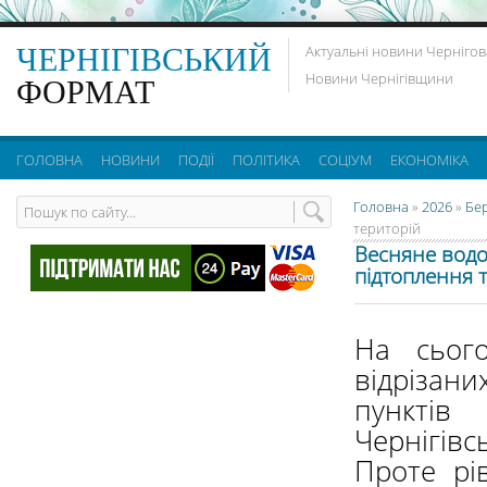
ЧЕРНІГІВСЬКИЙ
Актуальні новини Чернігов
Новини Чернігівщини
ФОРМАТ
ГОЛОВНА
НОВИНИ
ПОДІЇ
ПОЛІТИКА
СОЦІУМ
ЕКОНОМІКА
Головна
»
2026
»
Бе
територій
Весняне водо
підтоплення 
На сього
відрізан
пункті
Чернігів
Проте рі