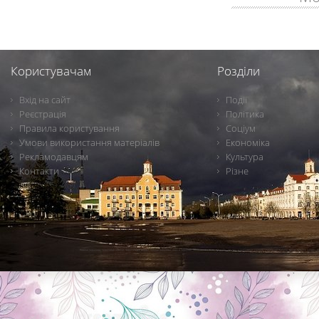
Користувачам
Розділи
Вхід на сайт
Події
Реєстрація
Політика
Правила користування
Соціум
Умови використання матеріалів
Економіка
Рекламодавцям
Культура
Контакти
Різне
Новини Чернігова, Чернігівські новини, Чернігівський формат, новини Чернігова, події в Чернігові: політика, економіка, аналітика, культура, відеоновини, екологія, спортивний Чернігів, туризм, Чернігів онлайн, ф