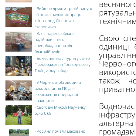
весняно
-
Вийшов друком третій випуск
рятуваль
збірника наукових праць
технічним
«Новгород-Сіверська
старовина»
-
Для лікарень області
Свою спе
надійшли ліки та
одиниці 
спецобладнання від
благодійників
управлінн
-
Божественна літургія у свято
Червоног
Преображення Господнього у
використ
Троїцькому соборі
також ч
-
У Чернігові обговорили
приватног
використання ГІС для
збереження природної
спадщини
Водноча
-
Сьогодні Миколі Науменку
інфрастр
було б 65
альтерн
громадам
-
Росіяни почали масовано