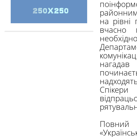
поінформо
районними
на рівні 
вчасно 
необхідн
Департа
комунікац
нагадав
починаєт
надходять
Спікери
відпраць
рятувальн
Повний 
«Українськ