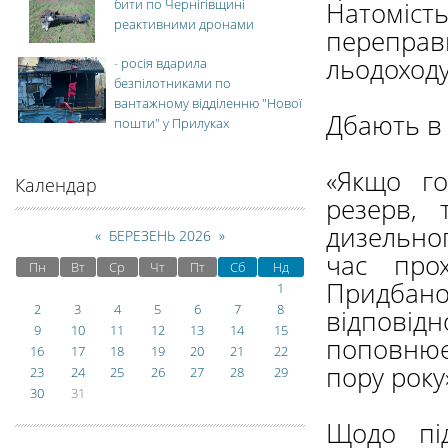
бити по Чернігівщині
Натоміс
реактивними дронами
переправ
льодоходу
-
росія вдарила
безпілотниками по
вантажному відділенню "Нової
Дбають в 
пошти" у Прилуках
«Якщо го
Календар
резерв, 
дизельно
«
БЕРЕЗЕНЬ 2026
»
час про
Пн
Вт
Ср
Чт
Пт
Сб
Нд
Придбан
1
2
3
4
5
6
7
8
відпові
9
10
11
12
13
14
15
поповнює
16
17
18
19
20
21
22
пору року
23
24
25
26
27
28
29
30
31
Щодо під