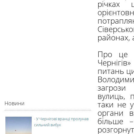
річках 
орієнтов
потрапл
Сіверськ
районах, 
Про це р
Чернігів
питань ци
Володими
загрози 
вулиць, 
таки не у
Новини
органи в
більше –
-
У Чернігові вранці пролунав
сильний вибух
розгорну