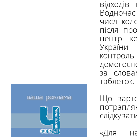
відходів
Водночас
числі кол
після пр
центр к
України
контро
домогосп
за слов
таблеток.
Що варто
потрапляю
слідкуват
«Для н