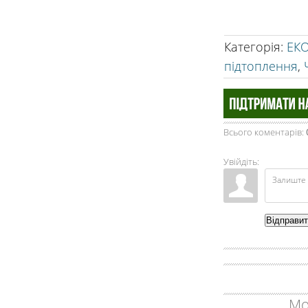
Категорія
:
ЕК
підтоплення
,
Всього коментарів
:
Увійдіть:
Відправи
Мо