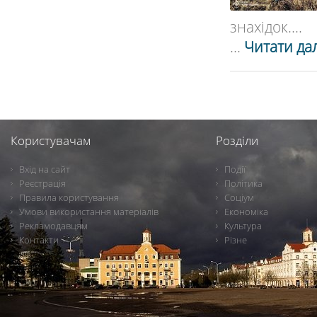
знахідок....
...
Читати дал
Користувачам
Розділи
Вхід на сайт
Події
Реєстрація
Політика
Правила користування
Соціум
Умови використання матеріалів
Економіка
Рекламодавцям
Культура
Контакти
Різне