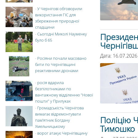
-
У Чернігові обговорили
використання ГІС для
збереження природної
спадщини
-
Сьогодні Миколі Науменку
Президен
було б 65
Чернігівщ
Дата: 16.07.2026
-
Росіяни почали масовано
бити по Чернігівщині
реактивними дронами
-
росія вдарила
безпілотниками по
вантажному відділенню "Нової
пошти" у Прилуках
-
Громадськість Чернігова
вимагає відремонтувати
Поліцію 
пам’ятник Богдану
Тимошко
Хмельницькому
-
ворог атакує Чернігівщину