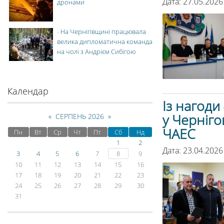
Дата: 27.05.2026
дронами
-
На Чернігівщині працювала
велика дипломатична команда
на чолі з Андрієм Сибігою
Календар
Із нагоди
у Черніго
«
СЕРПЕНЬ 2026
»
ЧАЕС
Пн
Вт
Ср
Чт
Пт
Сб
Нд
1
2
Дата: 23.04.2026
3
4
5
6
7
8
9
10
11
12
13
14
15
16
17
18
19
20
21
22
23
24
25
26
27
28
29
30
31