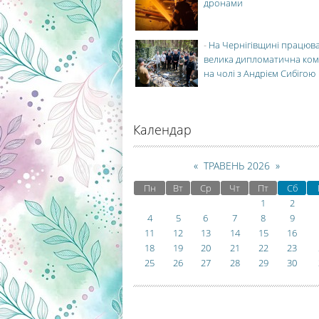
дронами
-
На Чернігівщині працюв
велика дипломатична ко
на чолі з Андрієм Сибігою
Календар
«
ТРАВЕНЬ 2026
»
Пн
Вт
Ср
Чт
Пт
Сб
1
2
4
5
6
7
8
9
11
12
13
14
15
16
18
19
20
21
22
23
25
26
27
28
29
30