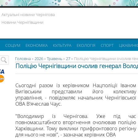
Актуальні новини Чернігова
Новини Чернігівщини
СОЦІУМ
ЕКОНОМІКА
КУЛЬТУРА
ЕКОЛОГІЯ
СПОРТ
ЦІКАВИНК
Головна
»
2026
»
Травень
»
27
» Поліцію Чернігівщини очолив г
Поліцію Чернігівщини очолив генерал Вол
Сьогодні разом із керівником Нацполіції Іваном
Вигівським представили його колективу
управління, - повідомляє начальник Чернігівської
ОВА В'ячеслав Чаус.
"Володимир із Чернігова. Уже під час
повномасштабного вторгнення очолював поліцію
Харківщини. Тому виклики прифронтового регіону
для нього не нові", - зазначає керівник ОВА