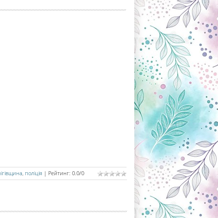
ігівщина
,
поліція
|
Рейтинг
:
0.0
/
0