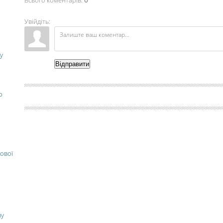
Всього коментарів
:
0
Увійдіть:
у
Відправити
о
ової
ну