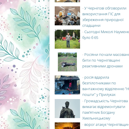
-
У Чернігові обговорили
використання ГІС для
збереження природної
спадщини
-
Сьогодні Миколі Науменк
було б 65
-
Росіяни почали масован
бити по Чернігівщині
реактивними дронами
-
росія вдарила
безпілотниками по
вантажному відділенню "Н
пошти" у Прилуках
-
Громадськість Чернігова
вимагає відремонтувати
пам’ятник Богдану
Хмельницькому
-
ворог атакує Чернігівщи