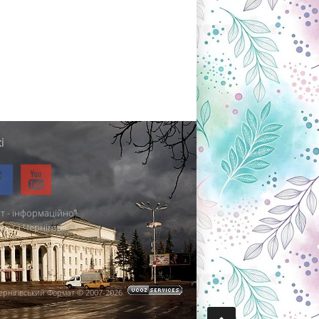
і
т - інформаційно-
міста Чернігова.
ернігівський Формат © 2007-2026
.
.