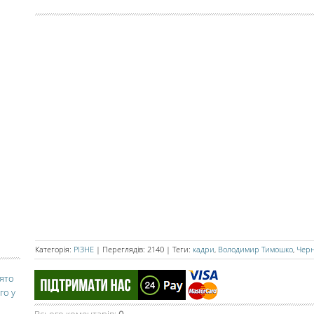
Категорія
:
РІЗНЕ
|
Переглядів
:
2140
|
Теги
:
кадри
,
Володимир Тимошко
,
Черн
вято
го у