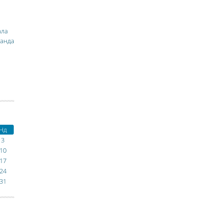
ала
манда
Нд
3
10
17
24
31