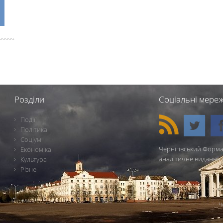
Розділи
Соціальні мереж
Події
Політика
Соціум
Чернігівський Форма
Економіка
аналітичне видання 
Культура
Різне
Ч