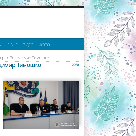
реклама партнерів:
И
РІЗНЕ
ВІДЕО
ФОТО
енерал Володимир Тимошко
одимир Тимошко
20:20