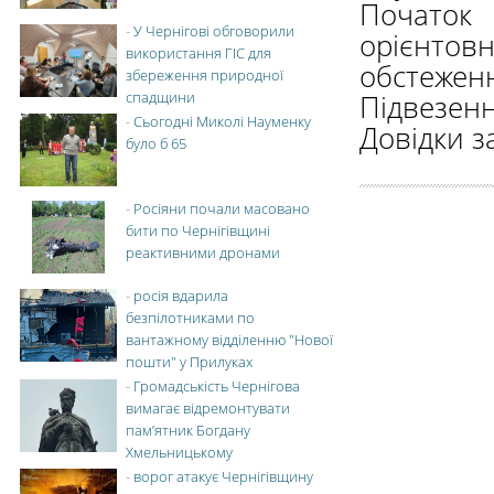
Початок 
-
У Чернігові обговорили
орієнто
використання ГІС для
обстежен
збереження природної
спадщини
Підвезенн
-
Сьогодні Миколі Науменку
Довідки з
було б 65
-
Росіяни почали масовано
бити по Чернігівщині
реактивними дронами
-
росія вдарила
безпілотниками по
вантажному відділенню "Нової
пошти" у Прилуках
-
Громадськість Чернігова
вимагає відремонтувати
пам’ятник Богдану
Хмельницькому
-
ворог атакує Чернігівщину