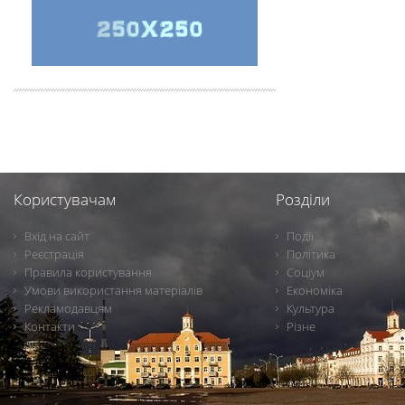
Користувачам
Розділи
Вхід на сайт
Події
Реєстрація
Політика
Правила користування
Соціум
Умови використання матеріалів
Економіка
Рекламодавцям
Культура
Контакти
Різне