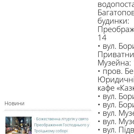
водопост
Багатоп
буди
Преображе
14
• вул. Бор
Приватн
Музейна: 1
• пров. Б
Юридичні
кафе «Каз
• вул. Бо
• вул. Бо
Новини
• вул. М
• вул. Му
-
Божественна літургія у свято
Преображення Господнього у
• вул. Пі
Троїцькому соборі