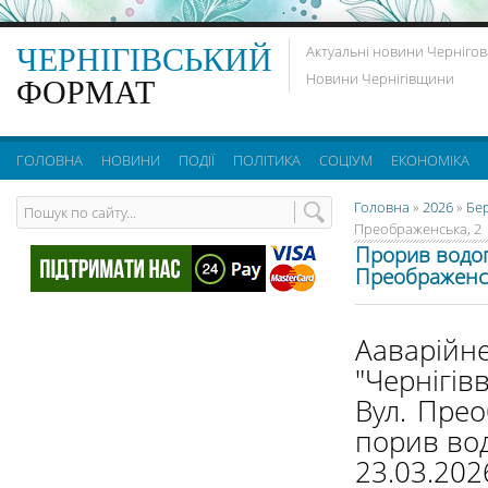
ЧЕРНІГІВСЬКИЙ
Актуальні новини Чернігов
Новини Чернігівщини
ФОРМАТ
ГОЛОВНА
НОВИНИ
ПОДІЇ
ПОЛІТИКА
СОЦІУМ
ЕКОНОМІКА
Головна
»
2026
»
Бе
Преображенська, 2
Прорив водоп
Преображенсь
Ааварій
"Чернігів
Вул. Прео
порив во
23.03.20