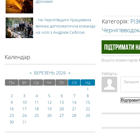
дронами
-
На Чернігівщині працювала
Категорія
:
РІЗ
велика дипломатична команда
Чернігівводо
на чолі з Андрієм Сибігою
Календар
Всього коментарів
:
«
БЕРЕЗЕНЬ 2026
»
Увійдіть:
Пн
Вт
Ср
Чт
Пт
Сб
Нд
1
2
3
4
5
6
7
8
Відправи
9
10
11
12
13
14
15
16
17
18
19
20
21
22
23
24
25
26
27
28
29
30
31