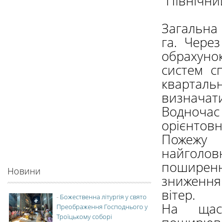
"Північни
Загальна
га. Через
обрахуно
систем с
кварталь
визначати
Водноча
орієнтов
Пожежу 
найголо
поширен
Новини
зниження
вітер.
-
Божественна літургія у свято
На щас
Преображення Господнього у
Троїцькому соборі