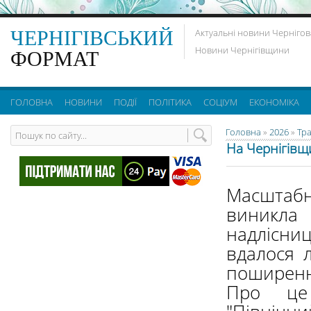
ЧЕРНІГІВСЬКИЙ
Актуальні новини Чернігов
Новини Чернігівщини
ФОРМАТ
ГОЛОВНА
НОВИНИ
ПОДІЇ
ПОЛІТИКА
СОЦІУМ
ЕКОНОМІКА
Головна
»
2026
»
Тр
На Чернігівщ
Масштабн
виникла
надлісниц
вдалося л
поширенн
Про це 