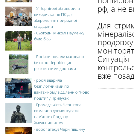
поширювал
рф, а не в
-
У Чернігові обговорили
використання ГІС для
збереження природної
Для стри
спадщини
мінерал
-
Сьогодні Миколі Науменку
було б 65
продовжу
моніторят
Ситуац
-
Росіяни почали масовано
бити по Чернігівщині
контроль
реактивними дронами
вже позад
-
росія вдарила
безпілотниками по
вантажному відділенню "Нової
пошти" у Прилуках
-
Громадськість Чернігова
вимагає відремонтувати
пам’ятник Богдану
Хмельницькому
-
ворог атакує Чернігівщину