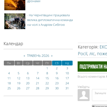
дронами
-
На Чернігівщині працювала
велика дипломатична команда
на чолі з Андрієм Сибігою
Календар
Категорія
:
ЕК
Росії
,
ліс
,
пож
«
ТРАВЕНЬ 2026
»
Пн
Вт
Ср
Чт
Пт
Сб
Нд
1
2
3
4
5
6
7
8
9
10
Всього коментарів
:
11
12
13
14
15
16
17
18
19
20
21
22
23
24
Увійдіть:
25
26
27
28
29
30
31