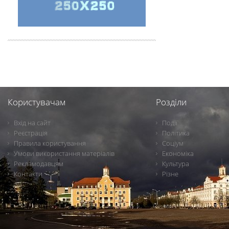
Користувачам
Розділи
Вхід на сайт
Події
Реєстрація
Політика
Правила користування
Соціум
Умови використання матеріалів
Економіка
Рекламодавцям
Культура
Контакти
Різне