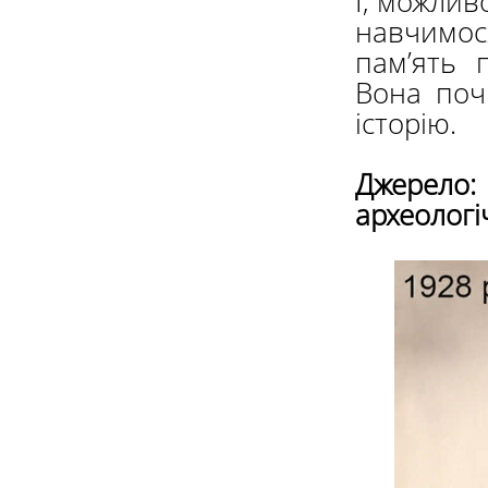
І, можлив
навчимос
пам’ять 
Вона поч
історію.
Джерело
археологі