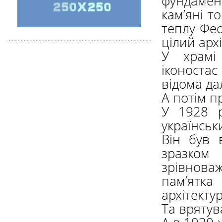
фундамен
кам’яні т
теплу Фео
цілий арх
У храмі 
іконоста
відома да
А потім п
У 1928 р
українсь
Він був 
зразком 
зрівноваж
пам’ятка
архітектур
Та врятув