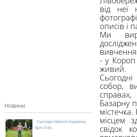
Лівобереж
від неї 
фотограф
описів і 
Ми вир
дослідже
вивчення 
- у Короп
живий.
Сьогодні
собор, в
справах,
Базарну п
Новини
містечка.
місцем з
-
Сьогодні Миколі Науменку
свідок к
було б 65