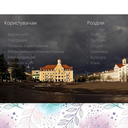
Користувачам
Розділи
Вхід на сайт
Події
Реєстрація
Політика
Правила користування
Соціум
Умови використання матеріалів
Економіка
Рекламодавцям
Культура
Контакти
Різне
Новини Чернігова, Чернігівські новини, Чернігівський формат, новини Чернігова, події в Чернігові: політика, економіка, аналітика, культура, відеоновини, екологія, спортивний Чернігів, туризм, Чернігів онлайн, ф