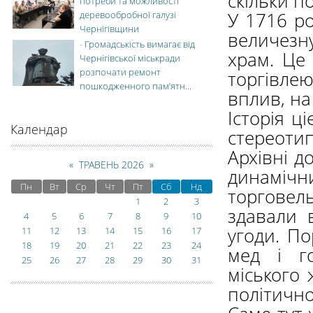
скільки п
потреби та можливості
У 1716 ро
деревообробної галузі
Чернігівщини
величезн
-
Громадськість вимагає від
храм. Це 
Чернігівської міськради
розпочати ремонт
торгівле
пошкодженного пам’ятн...
вплив, на
Історія ц
Календар
стереотип
Архівні 
«
ТРАВЕНЬ 2026
»
динамічн
Пн
Вт
Ср
Чт
Пт
Сб
Нд
торговел
1
2
3
здавали 
4
5
6
7
8
9
10
угоди. П
11
12
13
14
15
16
17
18
19
20
21
22
23
24
мед і г
25
26
27
28
29
30
31
міського 
політично