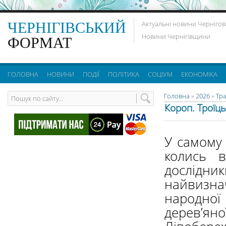
ЧЕРНІГІВСЬКИЙ
Актуальні новини Чернігов
Новини Чернігівщини
ФОРМАТ
ГОЛОВНА
НОВИНИ
ПОДІЇ
ПОЛІТИКА
СОЦІУМ
ЕКОНОМІКА
Головна
»
2026
»
Тр
Короп. Троїць
У самому 
колись в
дослідник
найвизн
народно
дерев’