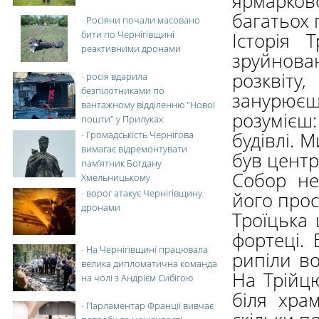
ярмарко
багатьох 
-
Росіяни почали масовано
бити по Чернігівщині
Історія 
реактивними дронами
зруйнован
розквіту
-
росія вдарила
безпілотниками по
занурює
вантажному відділенню "Нової
розумієш:
пошти" у Прилуках
будівлі. 
-
Громадськість Чернігова
вимагає відремонтувати
був центр
пам’ятник Богдану
Собор не
Хмельницькому
-
ворог атакує Чернігівщину
його прост
дронами
Троїцька 
фортеці. 
-
На Чернігівщині працювала
рипіли во
велика дипломатична команда
На Трійц
на чолі з Андрієм Сибігою
біля хра
-
Парламентар Франції вивчає