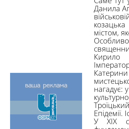
Саме тут 
Данила А
військові
козацька
містом, як
Особливо
священни
Кирило
Імперат
Катерини 
мистецько
нагадує: 
культурно
Троїцьки
Епідемії. 
У XIX с