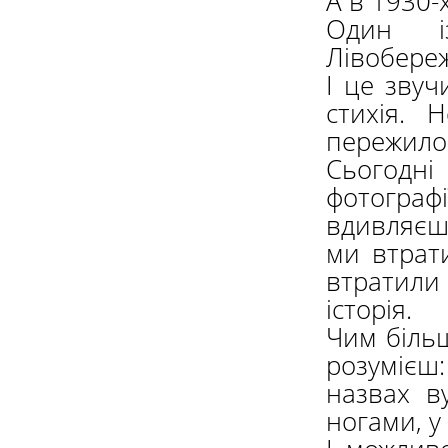
А в 1930-
Один із
Лівобереж
І це звуч
стихія.
пережило 
Сьогодні
фотографі
вдивляєшс
ми втрат
втратили
історія.
Чим біль
розумієш
назвах в
ногами, у 