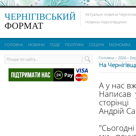
ЧЕРНІГІВСЬКИЙ
Актуальні новини Чернігов
Новини Чернігівщини
ФОРМАТ
ГОЛОВНА
НОВИНИ
ПОДІЇ
ПОЛІТИКА
СОЦІУМ
ЕКОНОМІКА
Головна
»
2026
»
Бе
На Чернігівщи
А у нас в
Написав 
сторінц
Андрій Са
"Сьогодні