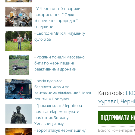
-
У Чернігові обговорили
використання ГІС для
збереження природної
спадщини
-
Сьогодні Миколі Науменку
було б 65
-
Росіяни почали масовано
бити по Чернігівщині
реактивними дронами
-
росія вдарила
безпілотниками по
Категорія
:
ЕК
вантажному відділенню "Нової
пошти" у Прилуках
журавлі
,
Черн
-
Громадськість Чернігова
вимагає відремонтувати
пам’ятник Богдану
Хмельницькому
-
ворог атакує Чернігівщину
Всього коментарів
: