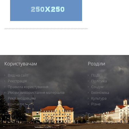
Користувачам
Розділи
Вхід на сайт
Події
Реєстрація
Політика
Правила користування
Соціум
Умови використання матеріалів
Економіка
Рекламодавцям
Культура
Контакти
Різне