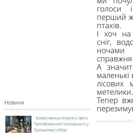
ми почул
голоси 
перший ж
птахів.
І хоч на
сніг, вод
ночами
справжня 
А значи
маленькі 
лісових 
метелики..
Тепер вж
Новини
перезимув
-
Божественна літургія у свято
Преображення Господнього у
Троїцькому соборі