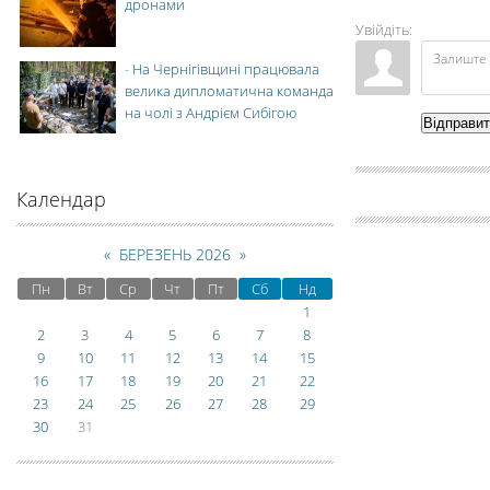
дронами
Увійдіть:
-
На Чернігівщині працювала
велика дипломатична команда
на чолі з Андрієм Сибігою
Відправи
Календар
«
БЕРЕЗЕНЬ 2026
»
Пн
Вт
Ср
Чт
Пт
Сб
Нд
1
2
3
4
5
6
7
8
9
10
11
12
13
14
15
16
17
18
19
20
21
22
23
24
25
26
27
28
29
30
31