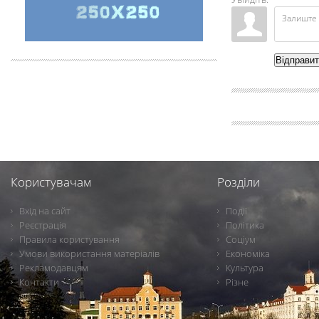
Відправи
Користувачам
Розділи
Вхід на сайт
Події
Реєстрація
Політика
Правила користування
Соціум
Умови використання матеріалів
Економіка
Рекламодавцям
Культура
Контакти
Різне