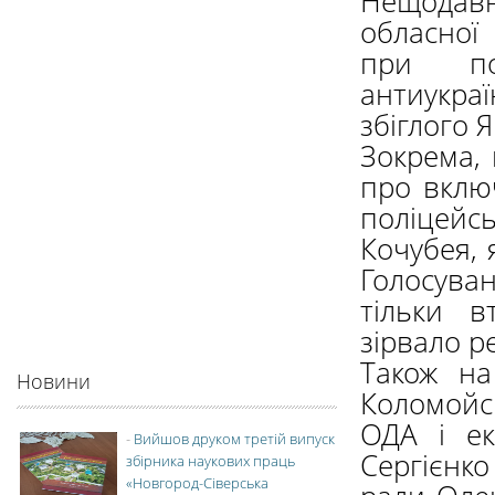
Нещодавня
обласної 
при по
антиукр
збіглого 
Зокрема,
про включ
поліцейс
Кочубея, 
Голосува
тільки в
зірвало р
Також на
Новини
Коломойсь
ОДА і ек
-
Вийшов друком третій випуск
Сергієнко
збірника наукових праць
«Новгород-Сіверська