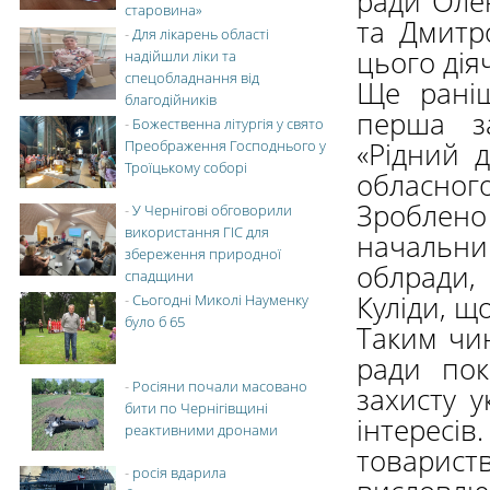
ради Олен
старовина»
та Дмитр
-
Для лікарень області
цього дія
надійшли ліки та
спецобладнання від
Ще раніш
благодійників
перша з
-
Божественна літургія у свято
«Рідний 
Преображення Господнього у
Троїцькому соборі
обласного
Зроблено
-
У Чернігові обговорили
використання ГІС для
начальн
збереження природної
облради,
спадщини
Куліди, щ
-
Сьогодні Миколі Науменку
було б 65
Таким чин
ради пок
-
Росіяни почали масовано
захисту 
бити по Чернігівщині
інтересів
реактивними дронами
товарис
-
росія вдарила