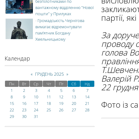
висловлю
безпілотниками по
закликают
вантажному відділенню "Нової
пошти" у Прилуках
партії, як
-
Громадськість Чернігова
вимагає відремонтувати
За доруч
пам’ятник Богдану
Хмельницькому
проводу о
голова В
Календар
правлінн
Т.Шевчен
«
ГРУДЕНЬ 2025
»
Валерій Р
Пн
Вт
Ср
Чт
Пт
Сб
Нд
22 грудня
1
2
3
4
5
6
7
8
9
10
11
12
13
14
Фото із с
15
16
17
18
19
20
21
22
23
24
25
26
27
28
29
30
31