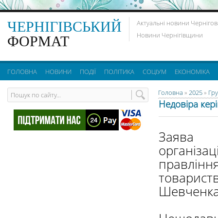
ЧЕРНІГІВСЬКИЙ
Актуальні новини Чернігов
Новини Чернігівщини
ФОРМАТ
ГОЛОВНА
НОВИНИ
ПОДІЇ
ПОЛІТИКА
СОЦІУМ
ЕКОНОМІКА
Головна
»
2025
»
Гр
Недовіра кер
Заява 
організац
правл
товариств
Шевченк