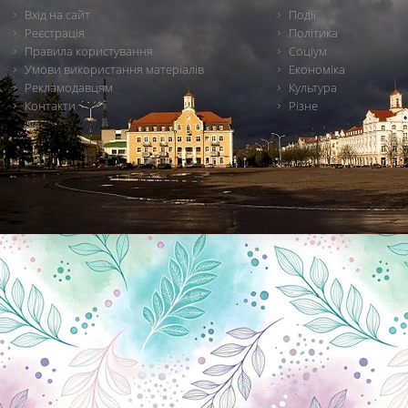
Вхід на сайт
Події
Реєстрація
Політика
Правила користування
Соціум
Умови використання матеріалів
Економіка
Рекламодавцям
Культура
Контакти
Різне
Новини Чернігова, Чернігівські новини, Чернігівський формат, новини Чернігова, події в Чернігові: політика, економіка, аналітика, культура, відеоновини, екологія, спортивний Чернігів, туризм, Чернігів онлайн, ф