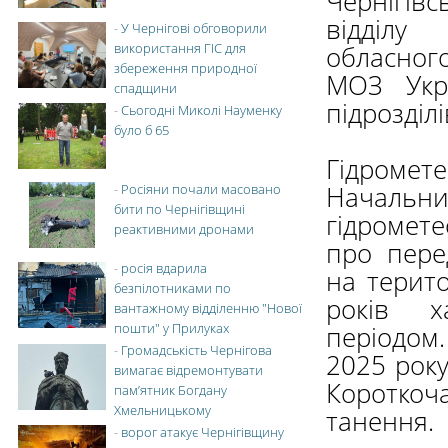
Чернігівс
відділу
-
У Чернігові обговорили
використання ГІС для
обласног
збереження природної
МОЗ Укра
спадщини
підрозділ
-
Сьогодні Миколі Науменку
було б 65
Гідромете
Начальни
-
Росіяни почали масовано
бити по Чернігівщині
гідромет
реактивними дронами
про пере
-
росія вдарила
на терито
безпілотниками по
років х
вантажному відділенню "Нової
пошти" у Прилуках
періодом
-
Громадськість Чернігова
2025 року
вимагає відремонтувати
Короткоч
пам’ятник Богдану
Хмельницькому
танення.
-
ворог атакує Чернігівщину