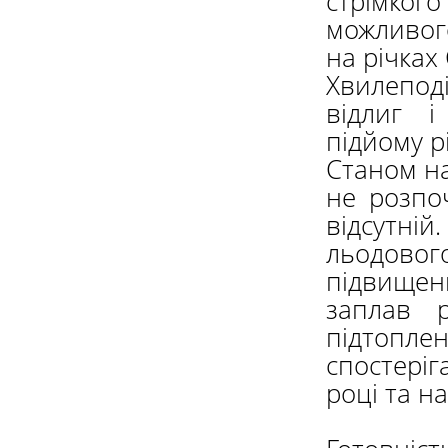
стрімко
можливог
на річках 
Хвилепод
відлиг 
підйому р
Станом на
не розпо
відсутні
льодовог
підвище
заплав 
підтопле
спостеріг
році та на