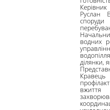
Готовніст
Керівник
Руслан В
споруди 
перебуваю
Начальни
водних р
управлінн
водопілл
ділянки, 
Предста
Кравець
профілак
вжиття 
захворю
координ