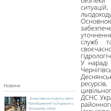
безпеки
ситуаці
льодоходу
Основн
забезпеч
уточненн
служб т
своєчасн
гідрологіч
У нараді
Чернігівс
Деснянс
ресурсів
Новини
цивільно
ДСНС Укра
-
Божественна літургія у свято
районног
Преображення Господнього у
Троїцькому соборі