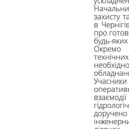
ускладнен
Начальн
захисту т
в Чернігі
про готов
будь-яких 
Окремо 
технічни
необхідн
обладнан
Учасники
операти
взаємоді
гідролог
доручено 
інженер