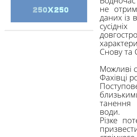
Водночас
не отрим
даних із 
сусідні
довгостр
характер
Снову та 
Можливі с
Фахівці р
Поступов
близьки
танення 
води.
Різке по
призвести