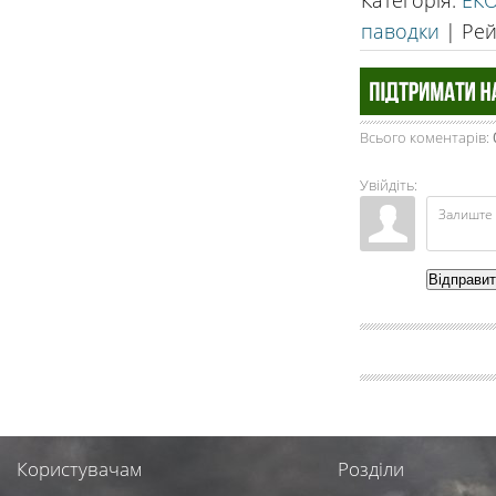
Категорія
:
ЕК
паводки
|
Рей
Всього коментарів
:
Увійдіть:
Відправи
Користувачам
Розділи