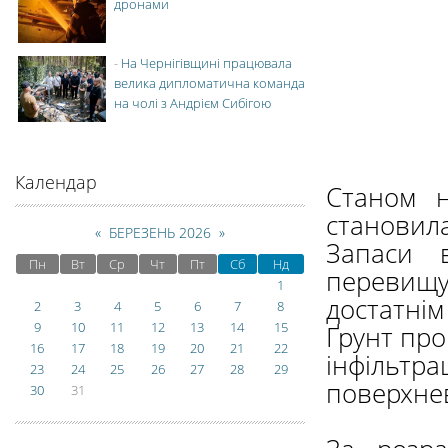
дронами
-
На Чернігівщині працювала
велика дипломатична команда
на чолі з Андрієм Сибігою
Календар
Станом н
становила
«
БЕРЕЗЕНЬ 2026
»
Запаси 
Пн
Вт
Ср
Чт
Пт
Сб
Нд
перевищу
1
достатні
2
3
4
5
6
7
8
9
10
11
12
13
14
15
Ґрунт про
16
17
18
19
20
21
22
інфільтра
23
24
25
26
27
28
29
поверхнев
30
31