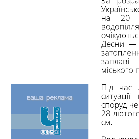
За розра
Українськ
на 20 л
водопілл
очікують
Десни — 
затоплен
заплаві 
міського 
Під час 
ситуації
споруд че
28 лютого
см.