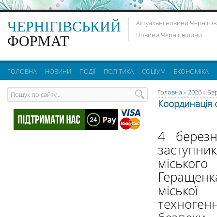
ЧЕРНІГІВСЬКИЙ
Актуальні новини Чернігов
Новини Чернігівщини
ФОРМАТ
ГОЛОВНА
НОВИНИ
ПОДІЇ
ПОЛІТИКА
СОЦІУМ
ЕКОНОМІКА
Головна
»
2026
»
Бе
Координація с
4 березн
заступн
міськог
Геращенка
міської
техногенн