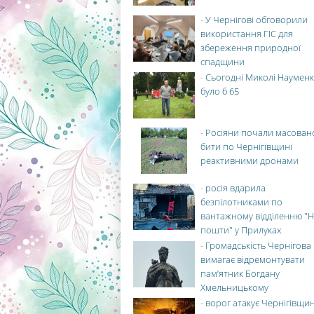
-
У Чернігові обговорили
використання ГІС для
збереження природної
спадщини
-
Сьогодні Миколі Науменк
було б 65
-
Росіяни почали масован
бити по Чернігівщині
реактивними дронами
-
росія вдарила
безпілотниками по
вантажному відділенню "Н
пошти" у Прилуках
-
Громадськість Чернігова
вимагає відремонтувати
пам’ятник Богдану
Хмельницькому
-
ворог атакує Чернігівщи