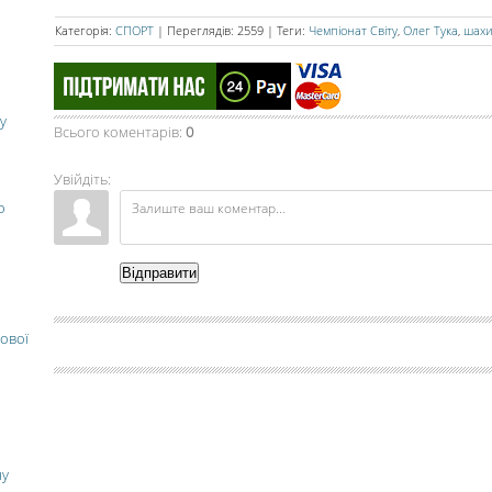
Категорія
:
СПОРТ
|
Переглядів
:
2559
|
Теги
:
Чемпіонат Світу
,
Олег Тука
,
шах
у
Всього коментарів
:
0
Увійдіть:
о
Відправити
ової
ну