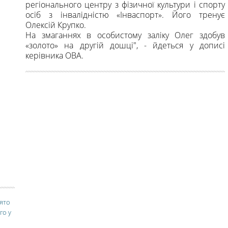
регіонального центру з фізичної культури і спорту
осіб з інвалідністю «Інваспорт». Його тренує
Олексій Крупко.
На змаганнях в особистому заліку Олег здобув
«золото» на другій дошці", - йдеться у дописі
керівника ОВА.
вято
го у