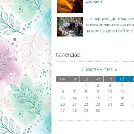
дронами
-
На Чернігівщині працюв
велика дипломатична ко
на чолі з Андрієм Сибігою
Календар
«
КВІТЕНЬ 2026
»
Пн
Вт
Ср
Чт
Пт
Сб
1
2
3
4
6
7
8
9
10
11
13
14
15
16
17
18
20
21
22
23
24
25
27
28
29
30