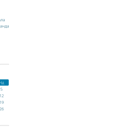
ала
манда
Нд
5
12
19
26