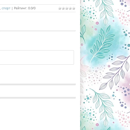
и
,
спорт
|
Рейтинг
:
0.0
/
0