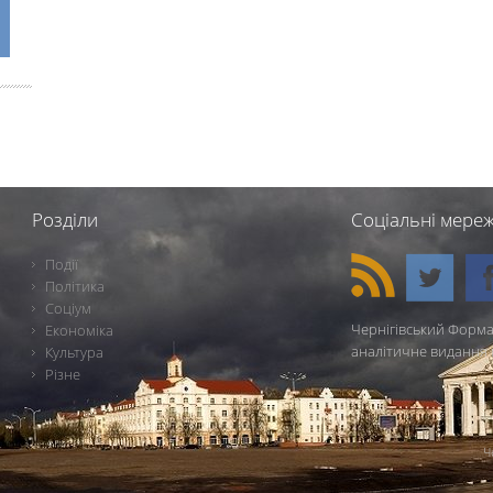
Розділи
Соціальні мереж
Події
Політика
Соціум
Чернігівський Форма
Економіка
аналітичне видання 
Культура
Різне
Ч