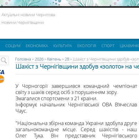
Актуальні новини Чернігова
Новини Чернігівщини
СОЦІУМ
ЕКОНОМІКА
КУЛЬТУРА
ЕКОЛОГІЯ
СПОРТ
ЦІКАВИНК
Головна
»
2026
»
Квітень
»
28
» Шахіст з Чернігівщини здобув «зол
Шахіст з Чернігівщини здобув «золото» на че
У Чорногорії завершився командний чемпіонат
світу з шахів серед осіб з порушенням зору.
Змагалися спортсмени з 21 країни.
Інформує начальник Чернігівської ОВА В‘ячеслав
Чаус.
"Національна збірна команда України здобула друге
загальнокомандне місце. Серед шахістів - наш
Олег Тука. Він представник Чернігівського