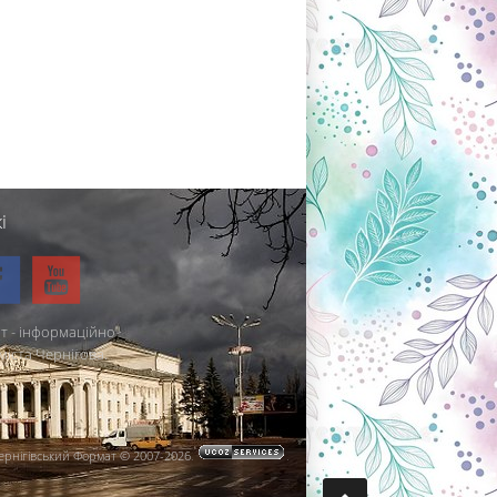
і
т - інформаційно-
міста Чернігова.
ернігівський Формат © 2007-2026
.
.