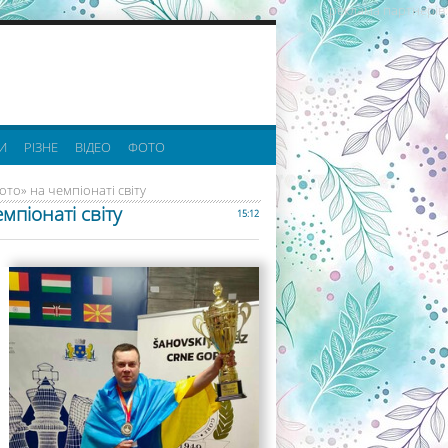
реклама партнерів:
И
РІЗНЕ
ВІДЕО
ФОТО
ото» на чемпіонаті світу
мпіонаті світу
15:12