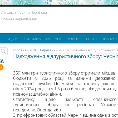
Актуальні новини Чернігова
Новини Чернігівщини
СОЦІУМ
ЕКОНОМІКА
КУЛЬТУРА
ЕКОЛОГІЯ
СПОРТ
ЦІКАВИНК
Головна
»
2026
»
Березень
»
26
» Надходження від туристичного з
Надходження від туристичного збору: Черніг
359 млн грн туристичного збору отримали місцеві
бюджети у 2025 році за даними Державної
податкової служби. Це майже на третину більше,
ніж у 2024 році, та у 1,5 раза більше, ніж до початку
повномасштабної війни.
Статистику щодо кількості сплаченого
туристичного збору по регіонах України
повідомляє Опендатабот.
З прифронтових областей Чернігівщина одна з ост