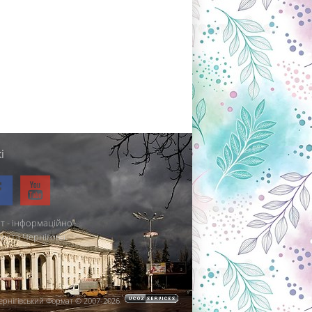
і
т - інформаційно-
міста Чернігова.
ернігівський Формат © 2007-2026
.
.