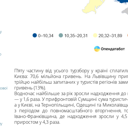
у
о
П’яту частину від усього турзбору у країні сплат
Києва: 70,6 мільйона гривень. На Львівщину прип
трійцю найбільш запитаних у туристів регіонів зам
гривень (13%).
ової
Водночас найбільше за рік зросли надходження до
— у 1,6 раза. У прифронтовій Сумщині сума туристич
а у Києві, на Тернопільщині, Одещині та Миколаївщи
з періодом до повномасштабного вторгнення, т
Івано-Франківщина, де надходження зросли у 4,5 
приростом у 4,3 раза.
ну