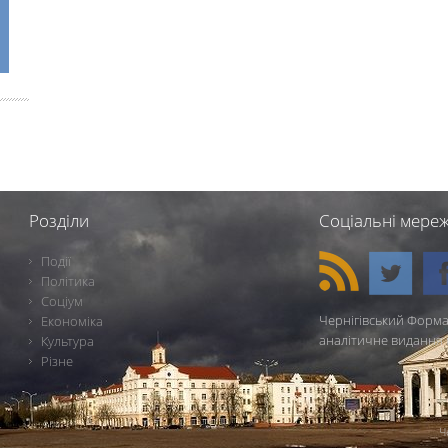
Розділи
Соціальні мереж
Події
Політика
Соціум
Чернігівський Форма
Економіка
аналітичне видання 
Культура
Різне
Ч