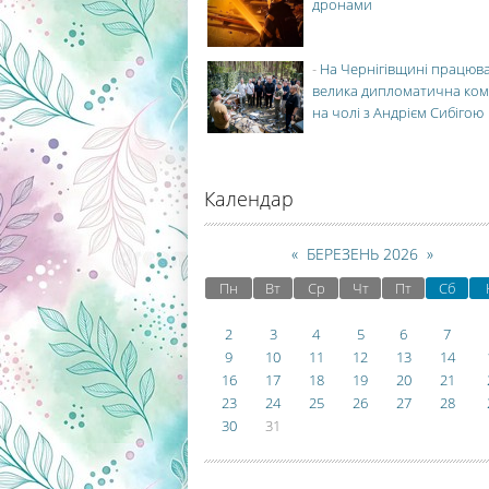
дронами
-
На Чернігівщині працюв
велика дипломатична ко
на чолі з Андрієм Сибігою
Календар
«
БЕРЕЗЕНЬ 2026
»
Пн
Вт
Ср
Чт
Пт
Сб
2
3
4
5
6
7
9
10
11
12
13
14
16
17
18
19
20
21
23
24
25
26
27
28
30
31