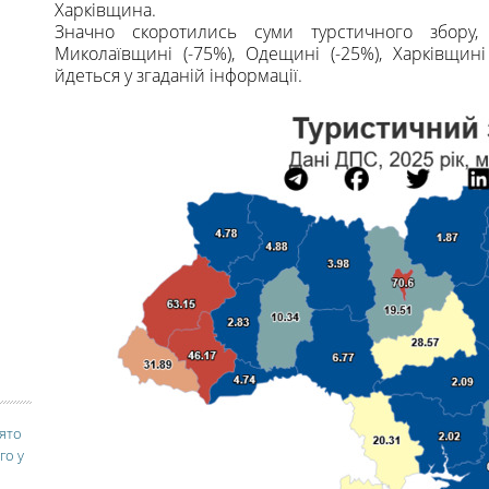
Харківщина.
Значно скоротились суми турстичного збору
Миколаївщині (-75%), Одещині (-25%), Харківщині 
йдеться у згаданій інформації.
вято
го у