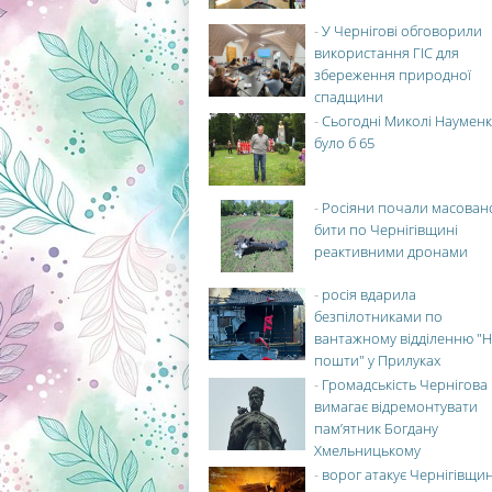
-
У Чернігові обговорили
використання ГІС для
збереження природної
спадщини
-
Сьогодні Миколі Науменк
було б 65
-
Росіяни почали масован
бити по Чернігівщині
реактивними дронами
-
росія вдарила
безпілотниками по
вантажному відділенню "Н
пошти" у Прилуках
-
Громадськість Чернігова
вимагає відремонтувати
пам’ятник Богдану
Хмельницькому
-
ворог атакує Чернігівщи