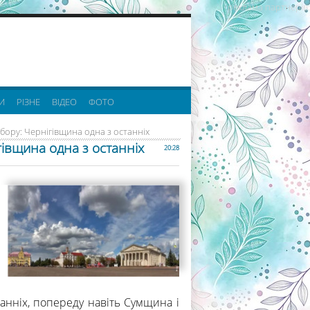
реклама партнерів:
И
РІЗНЕ
ВІДЕО
ФОТО
бору: Чернігівщина одна з останніх
івщина одна з останніх
20:28
анніх, попереду навіть Сумщина і