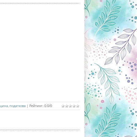
вщина
,
податкова
|
Рейтинг
:
0.0
/
0