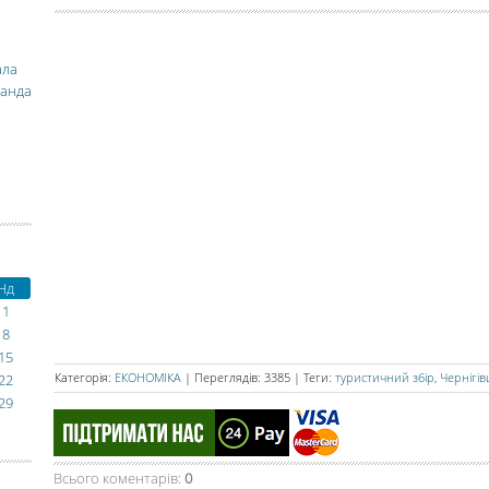
ала
манда
Нд
1
8
15
Категорія
:
ЕКОНОМІКА
|
Переглядів
:
3385
|
Теги
:
туристичний збір
,
Чернігі
22
29
Всього коментарів
:
0