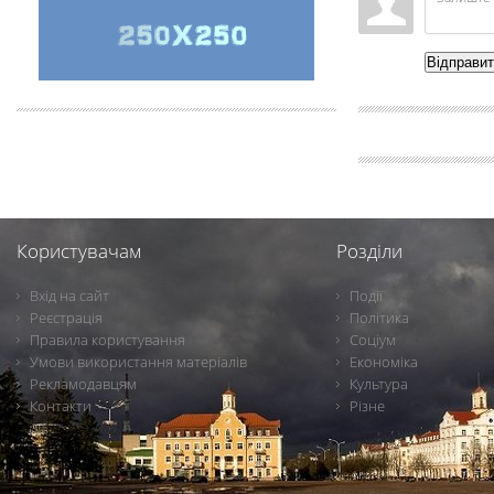
Відправи
Користувачам
Розділи
Вхід на сайт
Події
Реєстрація
Політика
Правила користування
Соціум
Умови використання матеріалів
Економіка
Рекламодавцям
Культура
Контакти
Різне