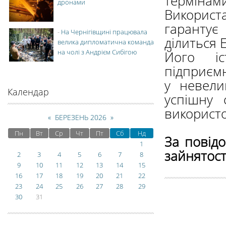
терміна
дронами
Використ
гарантує
-
На Чернігівщині працювала
ділиться 
велика дипломатична команда
на чолі з Андрієм Сибігою
Його і
підприємн
у невели
Календар
успішну 
використо
«
БЕРЕЗЕНЬ 2026
»
Пн
Вт
Ср
Чт
Пт
Сб
Нд
За повід
1
зайнятост
2
3
4
5
6
7
8
9
10
11
12
13
14
15
16
17
18
19
20
21
22
23
24
25
26
27
28
29
30
31