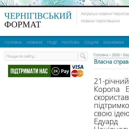
ЧЕРНІГІВСЬКИЙ
Актуальні новини Чернігов
Новини Чернігівщини
ФОРМАТ
ГОЛОВНА
НОВИНИ
ПОДІЇ
ПОЛІТИКА
СОЦІУМ
ЕКОНОМІКА
Головна
»
2026
»
Бе
Власна справа
21-річн
Коропа Е
скорист
підтримк
свою ідею
Едуа