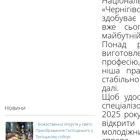
Націонал
«Чернігів
здобуває 
вже сьо
майбутній
Понад 
виготовл
професію,
ніша пр
стабільн
далі.
Щоб удос
спеціалі
Новини
2025 рок
відкрити
-
Божественна літургія у свято
молодіжн
Преображення Господнього у
Троїцькому соборі