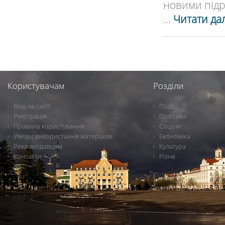
новими підру
...
Читати дал
Користувачам
Розділи
Вхід на сайт
Події
Реєстрація
Політика
Правила користування
Соціум
Умови використання матеріалів
Економіка
Рекламодавцям
Культура
Контакти
Різне
Новини Чернігова, Чернігівські новини, Чернігівський формат, новини Чернігова, події в Чернігові: політика, економіка, аналітика, культура, відеоновини, екологія, спортивний Чернігів, туризм, Чернігів онлайн, ф