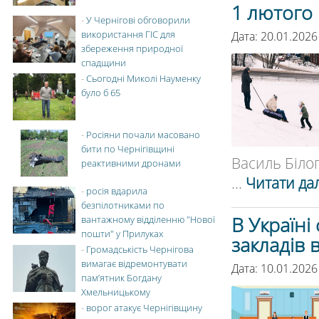
1 лютого
-
У Чернігові обговорили
використання ГІС для
Дата: 20.01.2026
збереження природної
спадщини
-
Сьогодні Миколі Науменку
було б 65
-
Росіяни почали масовано
бити по Чернігівщині
Василь Білогу
реактивними дронами
...
Читати дал
-
росія вдарила
безпілотниками по
В Україні
вантажному відділенню "Нової
пошти" у Прилуках
закладів 
-
Громадськість Чернігова
вимагає відремонтувати
Дата: 10.01.2026
пам’ятник Богдану
Хмельницькому
-
ворог атакує Чернігівщину