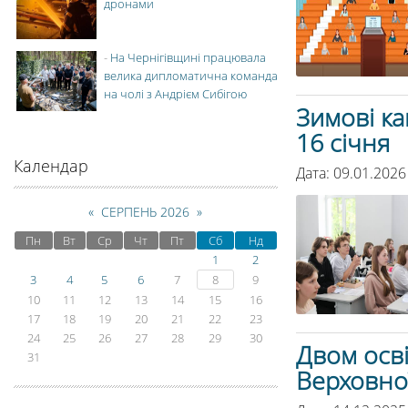
дронами
-
На Чернігівщині працювала
велика дипломатична команда
на чолі з Андрієм Сибігою
Зимові ка
16 січня
Календар
Дата: 09.01.2026
«
СЕРПЕНЬ 2026
»
Пн
Вт
Ср
Чт
Пт
Сб
Нд
1
2
3
4
5
6
7
8
9
10
11
12
13
14
15
16
17
18
19
20
21
22
23
24
25
26
27
28
29
30
Двом осв
31
Верховно