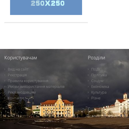
Користувачам
Розділи
Вхід на сайт
Події
Реєстрація
Політика
Правила користування
Соціум
Умови використання матеріалів
Економіка
Рекламодавцям
Культура
Контакти
Різне