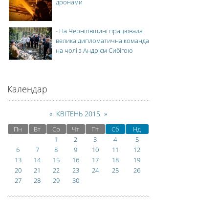
дронами
-
На Чернігівщині працювала
велика дипломатична команда
на чолі з Андрієм Сибігою
Календар
«
КВІТЕНЬ 2015
»
Пн
Вт
Ср
Чт
Пт
Сб
Нд
1
2
3
4
5
6
7
8
9
10
11
12
13
14
15
16
17
18
19
20
21
22
23
24
25
26
27
28
29
30