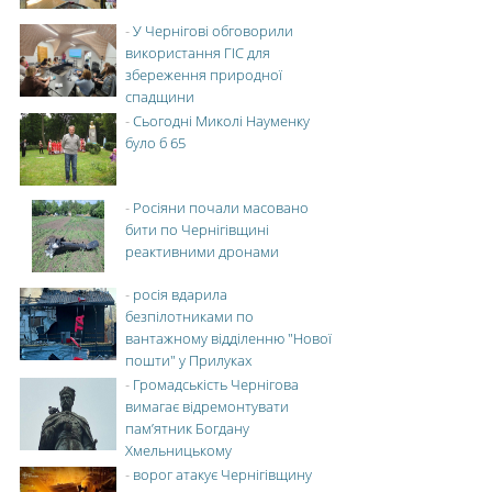
-
У Чернігові обговорили
використання ГІС для
збереження природної
спадщини
-
Сьогодні Миколі Науменку
було б 65
-
Росіяни почали масовано
бити по Чернігівщині
реактивними дронами
-
росія вдарила
безпілотниками по
вантажному відділенню "Нової
пошти" у Прилуках
-
Громадськість Чернігова
вимагає відремонтувати
пам’ятник Богдану
Хмельницькому
-
ворог атакує Чернігівщину