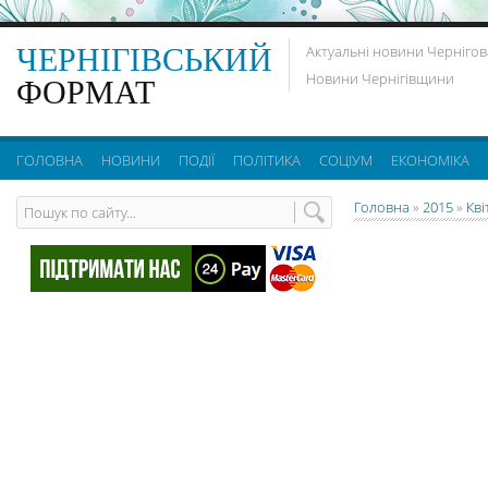
ЧЕРНІГІВСЬКИЙ
Актуальні новини Чернігов
Новини Чернігівщини
ФОРМАТ
ГОЛОВНА
НОВИНИ
ПОДІЇ
ПОЛІТИКА
СОЦІУМ
ЕКОНОМІКА
Головна
»
2015
»
Кві