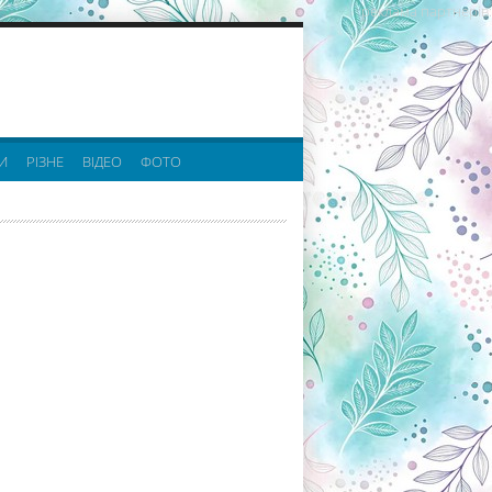
реклама партнерів:
И
РІЗНЕ
ВІДЕО
ФОТО