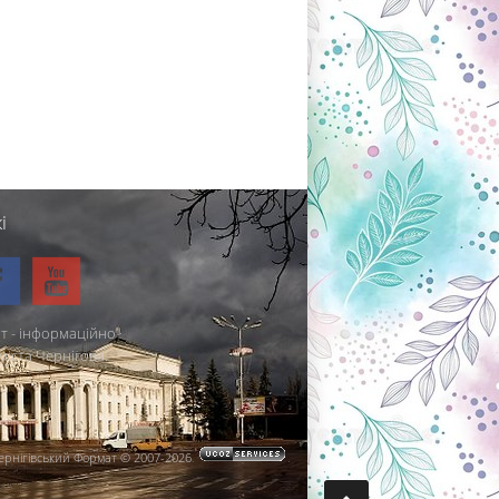
і
т - інформаційно-
міста Чернігова.
ернігівський Формат © 2007-2026
.
.