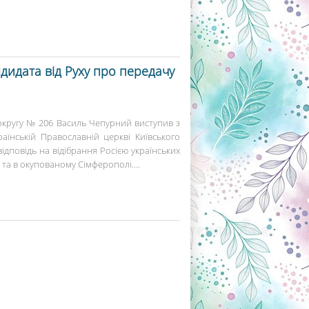
ндидата від Руху про передачу
округу № 206 Василь Чепурний виступив з
аїнській Православній церкві Київського
відповідь на відібрання Росією українських
 та в окупованому Сімферополі....