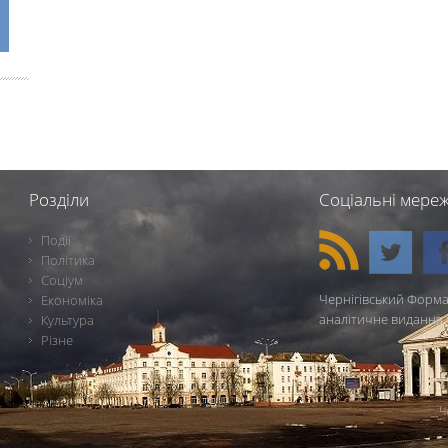
Розділи
Соціальні мереж
Події
Політика
Соціум
Чернігівський Форма
Економіка
аналітичне видання 
Культура
Різне
Ч