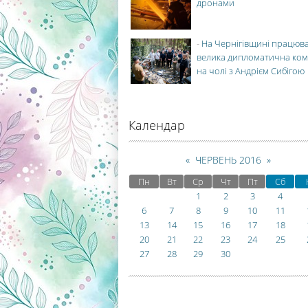
дронами
-
На Чернігівщині працюв
велика дипломатична ко
на чолі з Андрієм Сибігою
Календар
«
ЧЕРВЕНЬ 2016
»
Пн
Вт
Ср
Чт
Пт
Сб
1
2
3
4
6
7
8
9
10
11
13
14
15
16
17
18
20
21
22
23
24
25
27
28
29
30