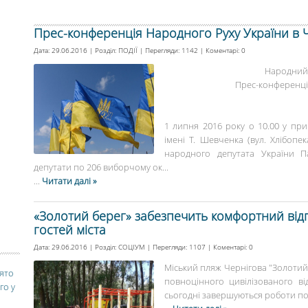
Прес-конференція Народного Руху України в Ч
Дата: 29.06.2016 | Розділ:
ПОДІЇ
| Перегляди: 1142 | Коментарі:
0
Народний 
Прес-конференці
1 липня 2016 року о 10.00 у при
імені Т. Шевченка (вул. Хлібопек
народного депутата України П
депутати по 206 виборчому ок...
...
Читати далі »
«Золотий берег» забезпечить комфортний відп
гостей міста
Дата: 29.06.2016 | Розділ:
СОЦІУМ
| Перегляди: 1107 | Коментарі:
0
Міський пляж Чернігова "Золотий 
вято
повноцінного цивілізованого від
го у
сьогодні завершуються роботи по