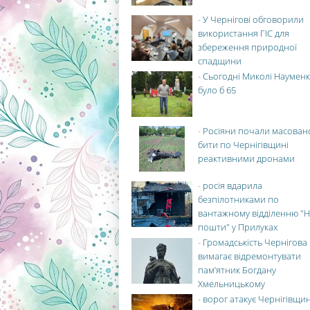
-
У Чернігові обговорили
використання ГІС для
збереження природної
спадщини
-
Сьогодні Миколі Науменк
було б 65
-
Росіяни почали масован
бити по Чернігівщині
реактивними дронами
-
росія вдарила
безпілотниками по
вантажному відділенню "Н
пошти" у Прилуках
-
Громадськість Чернігова
вимагає відремонтувати
пам’ятник Богдану
Хмельницькому
-
ворог атакує Чернігівщи