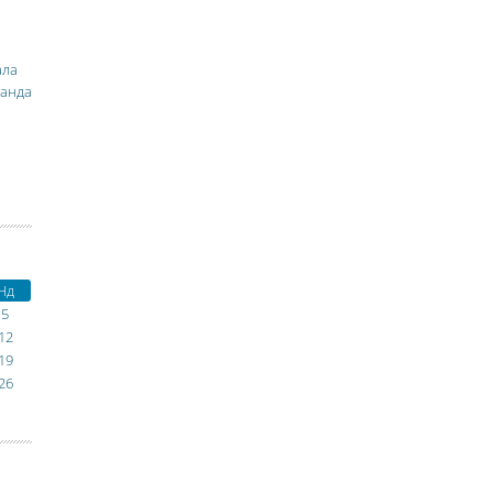
ала
манда
Нд
5
12
19
26