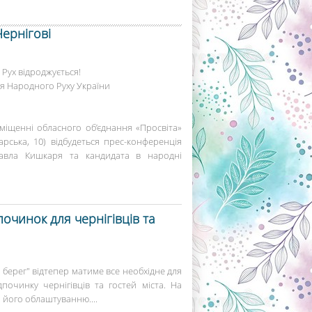
ернігові
Рух відроджується!
я Народного Руху України
міщенні обласного об’єднання «Просвіта»
арська, 10) відбудеться прес-конференція
авла Кишкаря та кандидата в народні
очинок для чернігівців та
берег" відтепер матиме все необхідне для
починку чернігівців та гостей міста. На
 його облаштуванню....