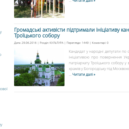
...
Читати далі »
Громадські активісти підтримали ініціативу ка
у
Троїцького собору
Дата: 29.06.2016 | Розділ:
КУЛЬТУРА
| Перегляди: 1449 | Коментарі:
0
Кандидат у народні депутати по 
о
ініціативою про повернення Укр
патріархату Троїцького собору у 
храмів у Богородську під Москвою
...
Читати далі »
ової
ну