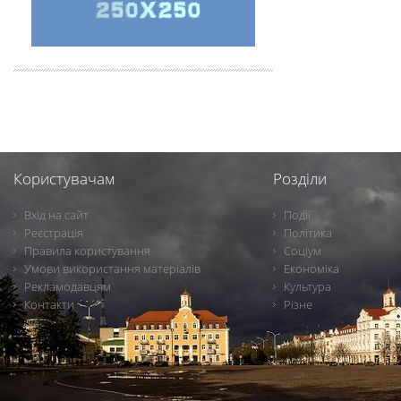
Користувачам
Розділи
Вхід на сайт
Події
Реєстрація
Політика
Правила користування
Соціум
Умови використання матеріалів
Економіка
Рекламодавцям
Культура
Контакти
Різне