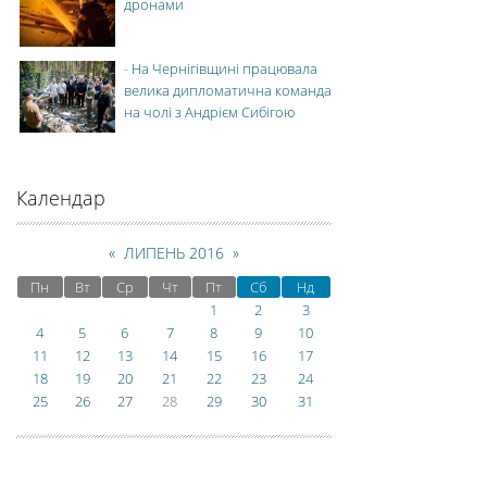
дронами
-
На Чернігівщині працювала
велика дипломатична команда
на чолі з Андрієм Сибігою
Календар
«
ЛИПЕНЬ 2016
»
Пн
Вт
Ср
Чт
Пт
Сб
Нд
1
2
3
4
5
6
7
8
9
10
11
12
13
14
15
16
17
18
19
20
21
22
23
24
25
26
27
28
29
30
31