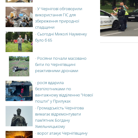
-
У Чернігові обговорили
використання ГІС для
збереження природної
спадщини
-
Сьогодні Миколі Науменку
було б 65
-
Росіяни почали масовано
бити по Чернігівщині
реактивними дронами
-
росія вдарила
безпілотниками по
вантажному відділенню "Нової
пошти" у Прилуках
-
Громадськість Чернігова
вимагає відремонтувати
пам’ятник Богдану
Хмельницькому
-
ворог атакує Чернігівщину