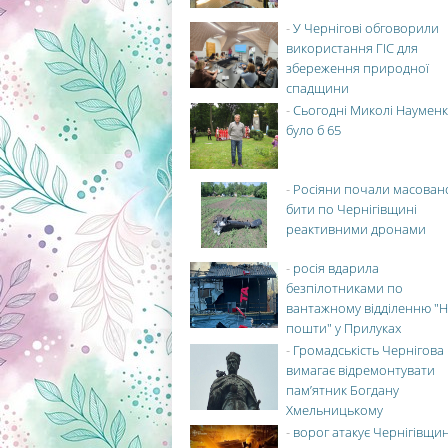
-
У Чернігові обговорили
використання ГІС для
збереження природної
спадщини
-
Сьогодні Миколі Науменк
було б 65
-
Росіяни почали масован
бити по Чернігівщині
реактивними дронами
-
росія вдарила
безпілотниками по
вантажному відділенню "Н
пошти" у Прилуках
-
Громадськість Чернігова
вимагає відремонтувати
пам’ятник Богдану
Хмельницькому
-
ворог атакує Чернігівщи