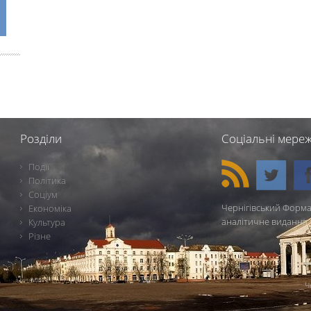
Розділи
Соціальні мереж
Події
Політика
Соціум
Чернігівський Форма
Економіка
аналітичне видання 
Культура
Різне
Ч