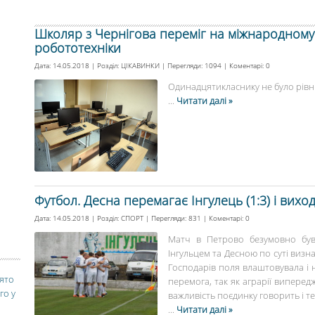
Школяр з Чернігова переміг на міжнародному к
робототехніки
Дата: 14.05.2018 | Розділ:
ЦІКАВИНКИ
| Перегляди: 1094 | Коментарі:
0
Одинадцятикласнику не було рівни
...
Читати далі »
Футбол. Десна перемагає Інгулець (1:3) і вихо
Дата: 14.05.2018 | Розділ:
СПОРТ
| Перегляди: 831 | Коментарі:
0
Матч в Петрово безумовно був
Інгульцем та Десною по суті визн
Господарів поля влаштовувала і н
вято
перемога, так як аграрії виперед
го у
важливість поєдинку говорить і т
...
Читати далі »