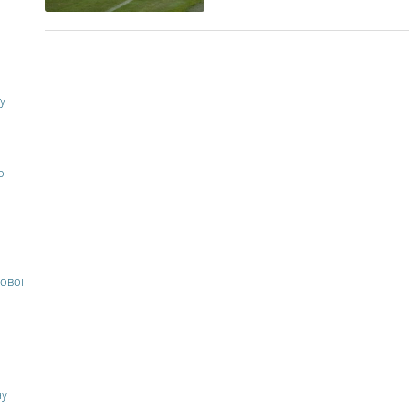
у
о
ової
ну