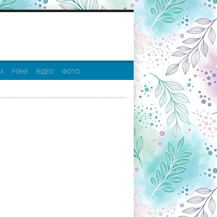
реклама партнерів:
И
РІЗНЕ
ВІДЕО
ФОТО