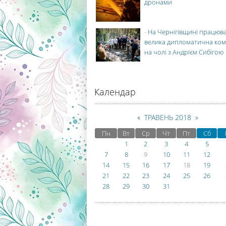
дронами
-
На Чернігівщині працюв
велика дипломатична ко
на чолі з Андрієм Сибігою
Календар
«
ТРАВЕНЬ 2018
»
Пн
Вт
Ср
Чт
Пт
Сб
1
2
3
4
5
7
8
9
10
11
12
14
15
16
17
18
19
21
22
23
24
25
26
28
29
30
31