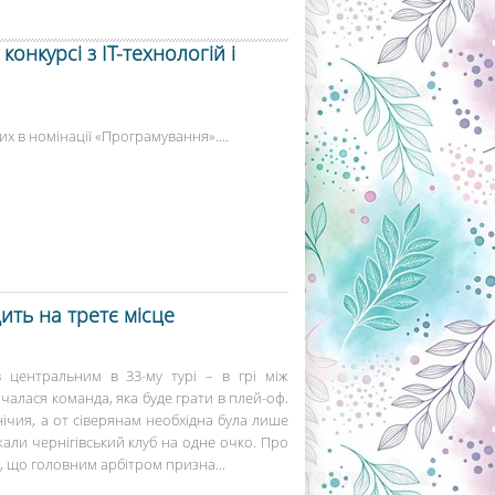
онкурсі з ІТ-технологій і
х в номінації «Програмування»....
дить на третє місце
 центральним в 33-му турі – в грі між
ачалася команда, яка буде грати в плей-оф.
ічия, а от сіверянам необхідна була лише
жали чернігівський клуб на одне очко. Про
е, що головним арбітром призна...