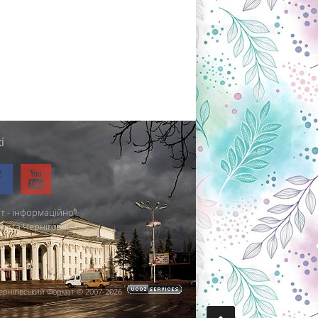
і
т - інформаційно-
міста Чернігова.
ернігівський Формат © 2007-2026
.
.