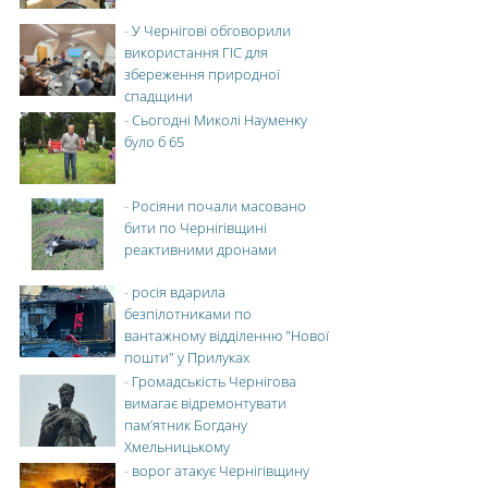
-
У Чернігові обговорили
використання ГІС для
збереження природної
спадщини
-
Сьогодні Миколі Науменку
було б 65
-
Росіяни почали масовано
бити по Чернігівщині
реактивними дронами
-
росія вдарила
безпілотниками по
вантажному відділенню "Нової
пошти" у Прилуках
-
Громадськість Чернігова
вимагає відремонтувати
пам’ятник Богдану
Хмельницькому
-
ворог атакує Чернігівщину