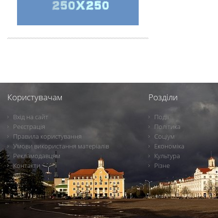
Користувачам
Розділи
Вхід на сайт
Події
Реєстрація
Політика
Правила користування
Соціум
Умови використання матеріалів
Економіка
Рекламодавцям
Культура
Контакти
Різне