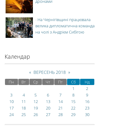
дронами
-
На Чернігівщині працювала
велика дипломатична команда
на чолі з Андрієм Сибігою
Календар
«
ВЕРЕСЕНЬ 2018
»
Пн
Вт
Ср
Чт
Пт
Сб
Нд
1
2
3
4
5
6
7
8
9
10
11
12
13
14
15
16
17
18
19
20
21
22
23
24
25
26
27
28
29
30