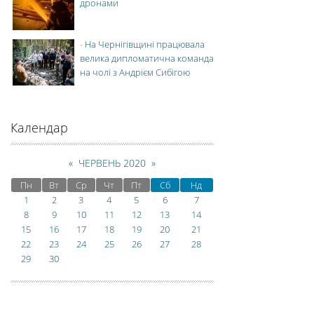
дронами
-
На Чернігівщині працювала
велика дипломатична команда
на чолі з Андрієм Сибігою
Календар
«
ЧЕРВЕНЬ 2020
»
Пн
Вт
Ср
Чт
Пт
Сб
Нд
1
2
3
4
5
6
7
8
9
10
11
12
13
14
15
16
17
18
19
20
21
22
23
24
25
26
27
28
29
30