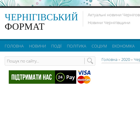
ЧЕРНІГІВСЬКИЙ
Актуальні новини Чернігов
Новини Чернігівщини
ФОРМАТ
ГОЛОВНА
НОВИНИ
ПОДІЇ
ПОЛІТИКА
СОЦІУМ
ЕКОНОМІКА
Головна
»
2020
»
Че