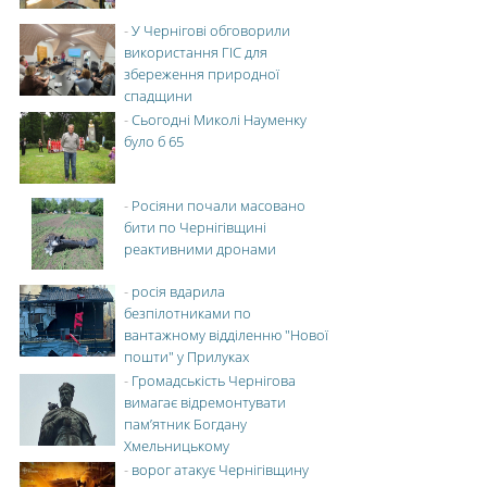
-
У Чернігові обговорили
використання ГІС для
збереження природної
спадщини
-
Сьогодні Миколі Науменку
було б 65
-
Росіяни почали масовано
бити по Чернігівщині
реактивними дронами
-
росія вдарила
безпілотниками по
вантажному відділенню "Нової
пошти" у Прилуках
-
Громадськість Чернігова
вимагає відремонтувати
пам’ятник Богдану
Хмельницькому
-
ворог атакує Чернігівщину