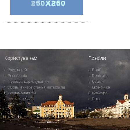
Користувачам
Розділи
Вхід на сайт
Події
Реєстрація
Політика
Правила користування
Соціум
Умови використання матеріалів
Економіка
Рекламодавцям
Культура
Контакти
Різне