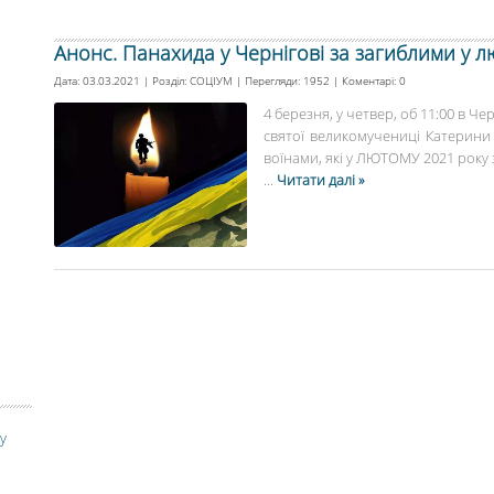
Анонс. Панахида у Чернігові за загиблими у 
Дата: 03.03.2021 | Розділ:
СОЦІУМ
| Перегляди: 1952 | Коментарі:
0
4 березня, у четвер, об 11:00 в Ч
святої великомучениці Катерини
воїнами, які у ЛЮТОМУ 2021 року з
...
Читати далі »
у