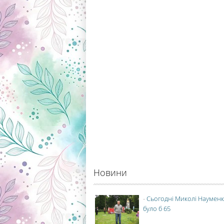
Новини
-
Сьогодні Миколі Науменк
було б 65