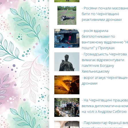
-
Росіяни почали масован
бити по Чернігівщині
реактивними дронами
-
росія вдарила
безпілотниками по
вантажному відділенню "Н
пошти" у Прилуках
-
Громадськість Чернігова
вимагає відремонтувати
пам’ятник Богдану
Хмельницькому
-
ворог атакує Чернігівщи
дронами
-
На Чернігівщині працюв
велика дипломатична ко
на чолі з Андрієм Сибігою
-
Парламентар Франції ви