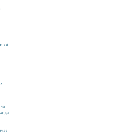
о
ової
ну
ала
манда
вчає