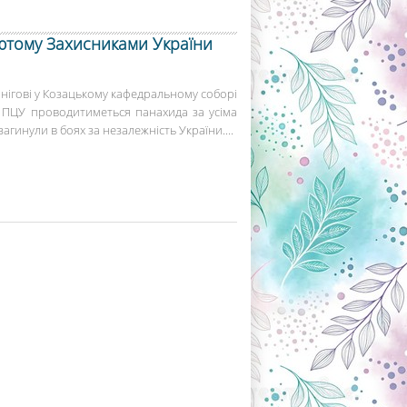
лютому Захисниками України
ернігові у Козацькому кафедральному соборі
 ПЦУ проводитиметься панахида за усіма
агинули в боях за незалежність України....