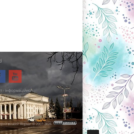
і
т - інформаційно-
міста Чернігова.
ернігівський Формат © 2007-2026
.
.