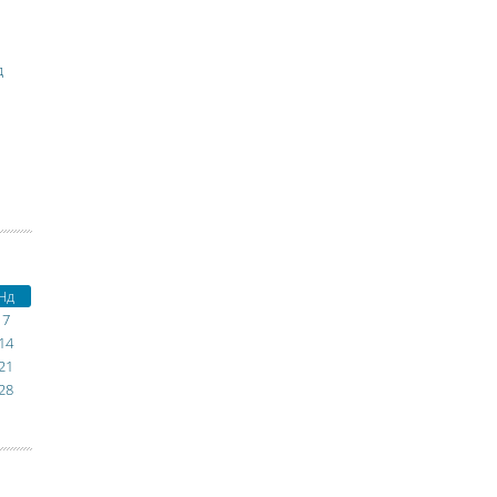
д
Нд
7
14
21
28