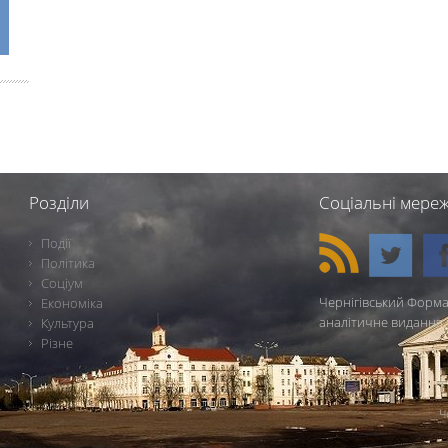
Розділи
Соціальні мереж
Події
Політика
Соціум
Чернігівський Форма
Економіка
аналітичне видання 
Культура
Різне
Ч