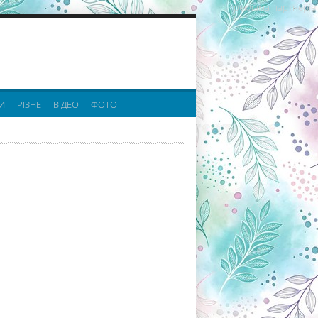
реклама партнерів:
И
РІЗНЕ
ВІДЕО
ФОТО