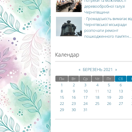
потреби та можливості
деревообробної галузі
Чернігівщини
-
Громадськість вимагає ві
Чернігівської міськради
розпочати ремонт
пошкодженного пам’ятн...
Календар
«
БЕРЕЗЕНЬ 2021
»
Пн
Вт
Ср
Чт
Пт
Сб
1
2
3
4
5
6
8
9
10
11
12
13
15
16
17
18
19
20
22
23
24
25
26
27
29
30
31