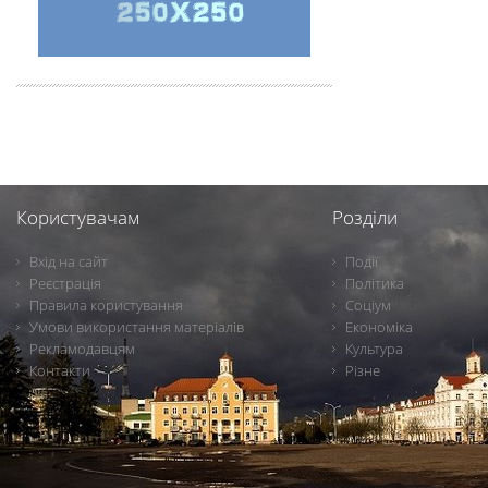
Користувачам
Розділи
Вхід на сайт
Події
Реєстрація
Політика
Правила користування
Соціум
Умови використання матеріалів
Економіка
Рекламодавцям
Культура
Контакти
Різне