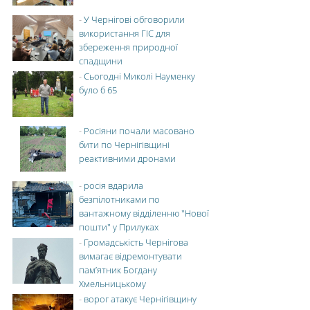
-
У Чернігові обговорили
використання ГІС для
збереження природної
спадщини
-
Сьогодні Миколі Науменку
було б 65
-
Росіяни почали масовано
бити по Чернігівщині
реактивними дронами
-
росія вдарила
безпілотниками по
вантажному відділенню "Нової
пошти" у Прилуках
-
Громадськість Чернігова
вимагає відремонтувати
пам’ятник Богдану
Хмельницькому
-
ворог атакує Чернігівщину