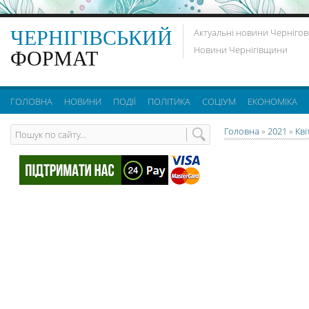
ЧЕРНІГІВСЬКИЙ
Актуальні новини Чернігов
Новини Чернігівщини
ФОРМАТ
ГОЛОВНА
НОВИНИ
ПОДІЇ
ПОЛІТИКА
СОЦІУМ
ЕКОНОМІКА
Головна
»
2021
»
Кві