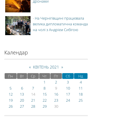
дронами
-
На Чернігівщині працювала
велика дипломатична команда
на чолі з Андрієм Сибігою
Календар
«
КВІТЕНЬ 2021
»
Пн
Вт
Ср
Чт
Пт
Сб
Нд
1
2
3
4
5
6
7
8
9
10
11
12
13
14
15
16
17
18
19
20
21
22
23
24
25
26
27
28
29
30