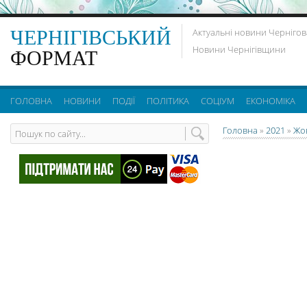
ЧЕРНІГІВСЬКИЙ
Актуальні новини Чернігов
Новини Чернігівщини
ФОРМАТ
ГОЛОВНА
НОВИНИ
ПОДІЇ
ПОЛІТИКА
СОЦІУМ
ЕКОНОМІКА
Головна
»
2021
»
Жо