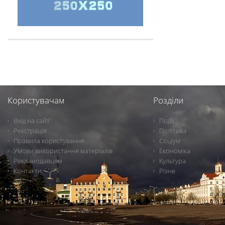
Користувачам
Розділи
Вхід на сайт
Події
Реєстрація
Політика
Правила користування
Соціум
Умови використання матеріалів
Економіка
Рекламодавцям
Культура
Контакти
Різне