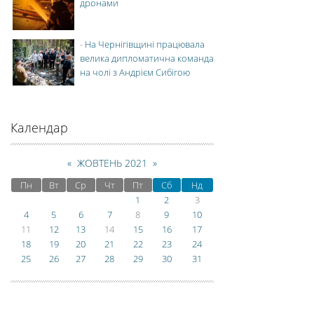
дронами
-
На Чернігівщині працювала
велика дипломатична команда
на чолі з Андрієм Сибігою
Календар
«
ЖОВТЕНЬ 2021
»
Пн
Вт
Ср
Чт
Пт
Сб
Нд
1
2
3
4
5
6
7
8
9
10
11
12
13
14
15
16
17
18
19
20
21
22
23
24
25
26
27
28
29
30
31