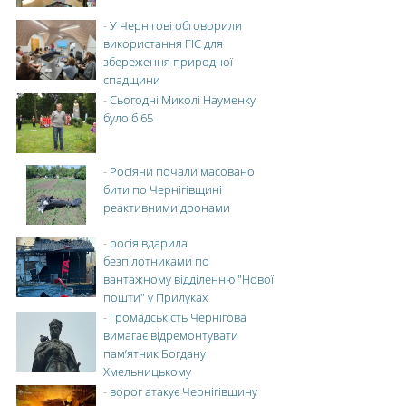
-
У Чернігові обговорили
використання ГІС для
збереження природної
спадщини
-
Сьогодні Миколі Науменку
було б 65
-
Росіяни почали масовано
бити по Чернігівщині
реактивними дронами
-
росія вдарила
безпілотниками по
вантажному відділенню "Нової
пошти" у Прилуках
-
Громадськість Чернігова
вимагає відремонтувати
пам’ятник Богдану
Хмельницькому
-
ворог атакує Чернігівщину