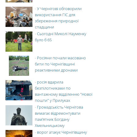
-
У Чернігові обговорили
використання ГІС для
збереження природної
спадщини
-
Сьогодні Миколі Науменку
було б 65
-
Росіяни почали масовано
бити по Чернігівщині
реактивними дронами
-
росія вдарила
безпілотниками по
вантажному відділенню "Нової
пошти" у Прилуках
-
Громадськість Чернігова
вимагає відремонтувати
пам’ятник Богдану
Хмельницькому
-
ворог атакує Чернігівщину