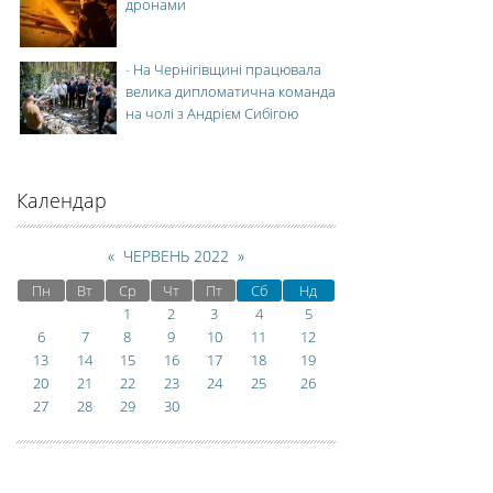
дронами
-
На Чернігівщині працювала
велика дипломатична команда
на чолі з Андрієм Сибігою
Календар
«
ЧЕРВЕНЬ 2022
»
Пн
Вт
Ср
Чт
Пт
Сб
Нд
1
2
3
4
5
6
7
8
9
10
11
12
13
14
15
16
17
18
19
20
21
22
23
24
25
26
27
28
29
30