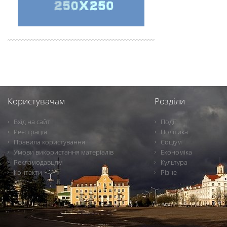
Користувачам
Розділи
Вхід на сайт
Події
Реєстрація
Політика
Правила користування
Соціум
Умови використання матеріалів
Економіка
Рекламодавцям
Культура
Контакти
Різне