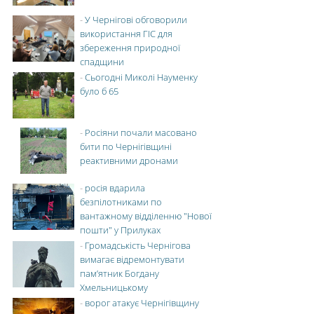
-
У Чернігові обговорили
використання ГІС для
збереження природної
спадщини
-
Сьогодні Миколі Науменку
було б 65
-
Росіяни почали масовано
бити по Чернігівщині
реактивними дронами
-
росія вдарила
безпілотниками по
вантажному відділенню "Нової
пошти" у Прилуках
-
Громадськість Чернігова
вимагає відремонтувати
пам’ятник Богдану
Хмельницькому
-
ворог атакує Чернігівщину