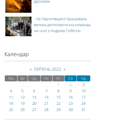
дронами
-
На Чернігівщині працювала
велика дипломатична команда
на чолі з Андрієм Сибігою
Календар
«
ЛИПЕНЬ 2022
»
Пн
Вт
Ср
Чт
Пт
Сб
Нд
1
2
3
4
5
6
7
8
9
10
11
12
13
14
15
16
17
18
19
20
21
22
23
24
25
26
27
28
29
30
31