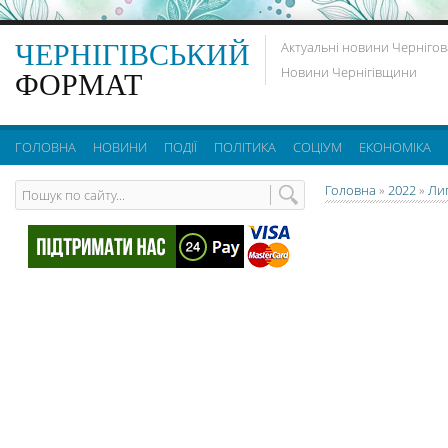
ЧЕРНІГІВСЬКИЙ
Актуальні новини Чернігов
Новини Чернігівщини
ФОРМАТ
ГОЛОВНА
НОВИНИ
ПОДІЇ
ПОЛІТИКА
СОЦІУМ
ЕКОНОМІКА
Головна
»
2022
»
Ли