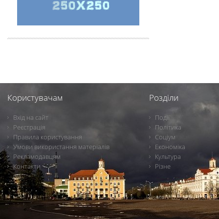
Користувачам
Розділи
Вхід на сайт
Події
Реєстрація
Політика
Правила користування
Соціум
Умови використання матеріалів
Економіка
Рекламодавцям
Культура
Контакти
Різне