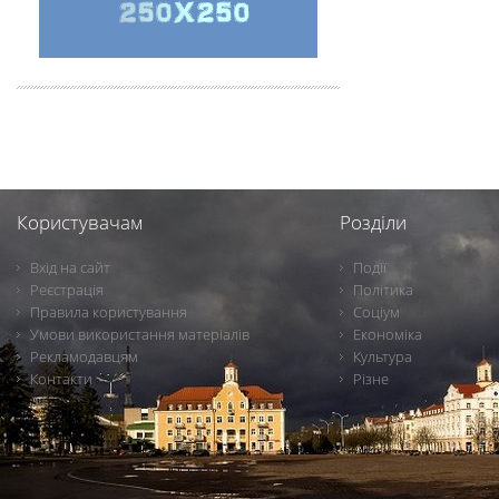
Користувачам
Розділи
Вхід на сайт
Події
Реєстрація
Політика
Правила користування
Соціум
Умови використання матеріалів
Економіка
Рекламодавцям
Культура
Контакти
Різне