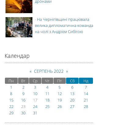
дронами
-
На Чернігівщині працювала
велика дипломатична команда
на чолі з Андрієм Сибігою
Календар
«
СЕРПЕНЬ 2022
»
Пн
Вт
Ср
Чт
Пт
Сб
Нд
1
2
3
4
5
6
7
8
9
10
11
12
13
14
15
16
17
18
19
20
21
22
23
24
25
26
27
28
29
30
31