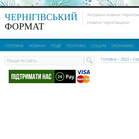
ЧЕРНІГІВСЬКИЙ
Актуальні новини Чернігов
Новини Чернігівщини
ФОРМАТ
ГОЛОВНА
НОВИНИ
ПОДІЇ
ПОЛІТИКА
СОЦІУМ
ЕКОНОМІКА
Головна
»
2022
»
Се