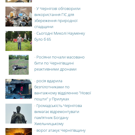
-
У Чернігові обговорили
використання ГІС для
збереження природної
спадщини
-
Сьогодні Миколі Науменку
було б 65
-
Росіяни почали масовано
бити по Чернігівщині
реактивними дронами
-
росія вдарила
безпілотниками по
вантажному відділенню "Нової
пошти" у Прилуках
-
Громадськість Чернігова
вимагає відремонтувати
пам’ятник Богдану
Хмельницькому
-
ворог атакує Чернігівщину