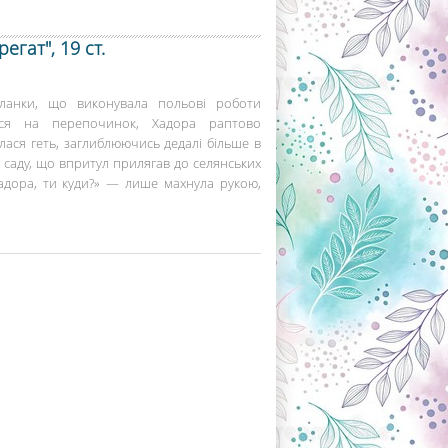
гат", 19 ст.
ланки, що виконувала польові роботи
ися на перепочинок, Хадора раптово
лася геть, заглиблюючись дедалі більше в
саду, що впритул прилягав до селянських
Хадора, ти куди?» — лише махнула рукою,