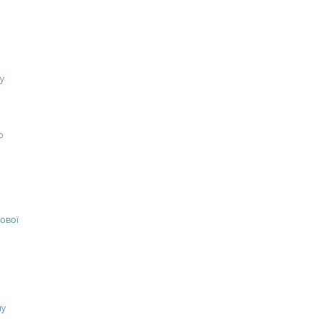
у
о
ової
ну