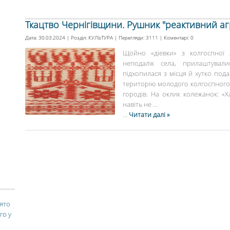
Ткацтво Чернігівщини. Рушник "реактивний агре
Дата: 30.03.2024 | Розділ:
КУЛЬТУРА
| Перегляди: 3111 | Коментарі:
0
Щойно «діевки» з колгоспної 
неподалік села, прилаштувал
підхопилася з місця й хутко пода
територію молодого колгоспного 
городів. На оклик колежанок: «
навіть не ...
...
Читати далі »
вято
го у