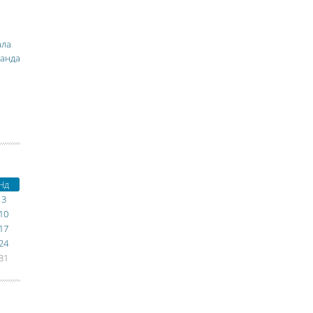
ала
манда
Нд
3
10
17
24
31