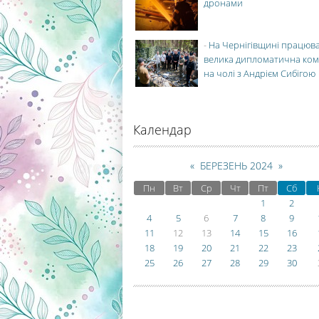
дронами
-
На Чернігівщині працюв
велика дипломатична ко
на чолі з Андрієм Сибігою
Календар
«
БЕРЕЗЕНЬ 2024
»
Пн
Вт
Ср
Чт
Пт
Сб
1
2
4
5
6
7
8
9
11
12
13
14
15
16
18
19
20
21
22
23
25
26
27
28
29
30