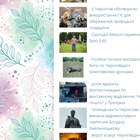
-
У Чернігові обговорили
використання ГІС для
збереження природної
спадщини
-
Сьогодні Миколі Науменк
було б 65
-
Росіяни почали масован
бити по Чернігівщині
реактивними дронами
-
росія вдарила
безпілотниками по
вантажному відділенню "Н
пошти" у Прилуках
-
Громадськість Чернігова
вимагає відремонтувати
пам’ятник Богдану
Хмельницькому
-
ворог атакує Чернігівщи