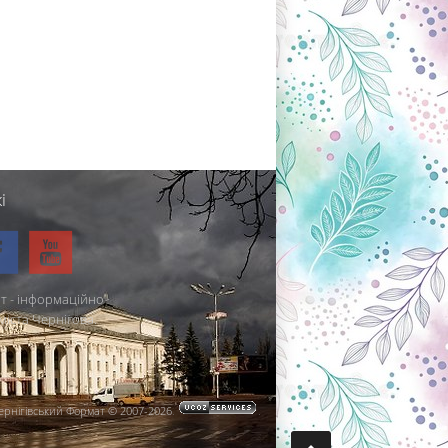
і
т - інформаційно-
міста Чернігова.
ернігівський Формат © 2007-2026
.
.