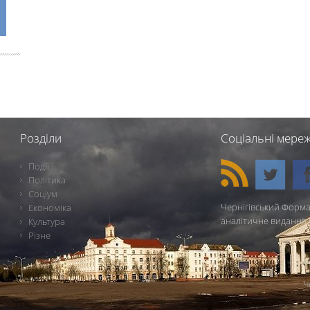
Розділи
Соціальні мереж
Події
Політика
Соціум
Чернігівський Форма
Економіка
аналітичне видання 
Культура
Різне
Ч