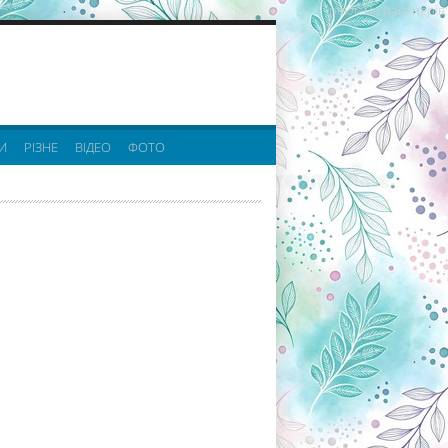
реклама партнерів:
И
РІЗНЕ
ВІДЕО
ФОТО