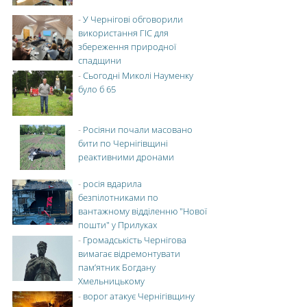
-
У Чернігові обговорили
використання ГІС для
збереження природної
спадщини
-
Сьогодні Миколі Науменку
було б 65
-
Росіяни почали масовано
бити по Чернігівщині
реактивними дронами
-
росія вдарила
безпілотниками по
вантажному відділенню "Нової
пошти" у Прилуках
-
Громадськість Чернігова
вимагає відремонтувати
пам’ятник Богдану
Хмельницькому
-
ворог атакує Чернігівщину