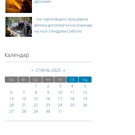
дронами
-
На Чернігівщині працювала
велика дипломатична команда
на чолі з Андрієм Сибігою
Календар
«
СІЧЕНЬ 2025
»
Пн
Вт
Ср
Чт
Пт
Сб
Нд
1
2
3
4
5
6
7
8
9
10
11
12
13
14
15
16
17
18
19
20
21
22
23
24
25
26
27
28
29
30
31