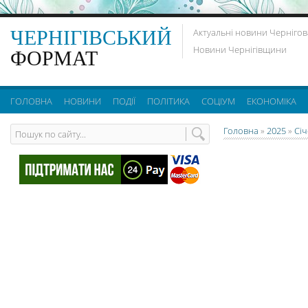
ЧЕРНІГІВСЬКИЙ
Актуальні новини Чернігов
Новини Чернігівщини
ФОРМАТ
ГОЛОВНА
НОВИНИ
ПОДІЇ
ПОЛІТИКА
СОЦІУМ
ЕКОНОМІКА
Головна
»
2025
»
Сі