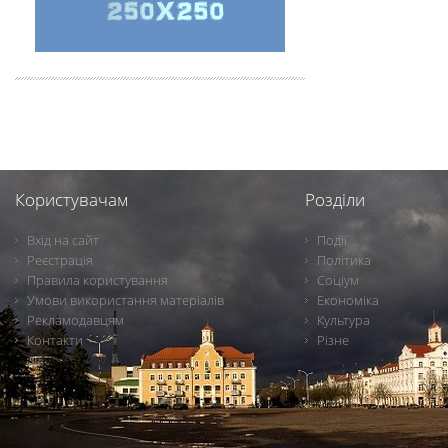
Користувачам
Розділи
Вхід на сайт
Події
Реєстрація
Політика
Правила користування
Соціум
Умови використання матеріалів
Економіка
Рекламодавцям
Культура
Контакти
Різне