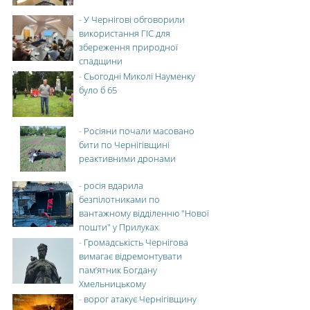
-
У Чернігові обговорили
використання ГІС для
збереження природної
спадщини
-
Сьогодні Миколі Науменку
було б 65
-
Росіяни почали масовано
бити по Чернігівщині
реактивними дронами
-
росія вдарила
безпілотниками по
вантажному відділенню "Нової
пошти" у Прилуках
-
Громадськість Чернігова
вимагає відремонтувати
пам’ятник Богдану
Хмельницькому
-
ворог атакує Чернігівщину