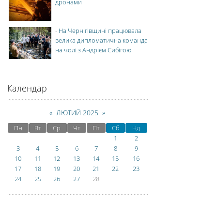
дронами
-
На Чернігівщині працювала
велика дипломатична команда
на чолі з Андрієм Сибігою
Календар
«
ЛЮТИЙ 2025
»
Пн
Вт
Ср
Чт
Пт
Сб
Нд
1
2
3
4
5
6
7
8
9
10
11
12
13
14
15
16
17
18
19
20
21
22
23
24
25
26
27
28