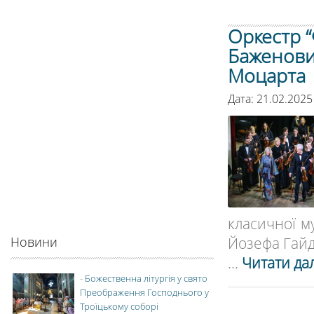
Оркестр “
Баженови
Моцарта
Дата: 21.02.2025
класичної м
Йозефа Гайд
Новини
...
Читати дал
-
Божественна літургія у свято
Преображення Господнього у
Троїцькому соборі