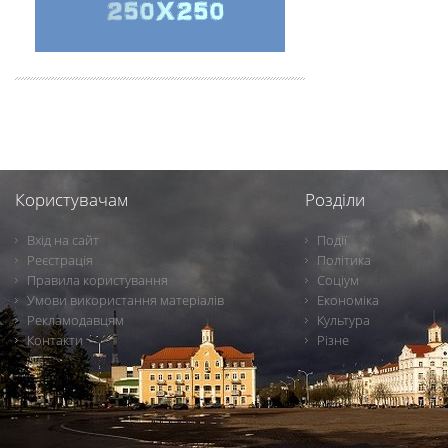
Користувачам
Розділи
Вхід на сайт
Події
Реєстрація
Політика
Правила користування
Соціум
Умови використання матеріалів
Економіка
Рекламодавцям
Культура
Контакти
Різне