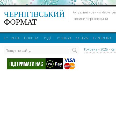
ЧЕРНІГІВСЬКИЙ
Актуальні новини Чернігов
Новини Чернігівщини
ФОРМАТ
ГОЛОВНА
НОВИНИ
ПОДІЇ
ПОЛІТИКА
СОЦІУМ
ЕКОНОМІКА
Головна
»
2025
»
Кві