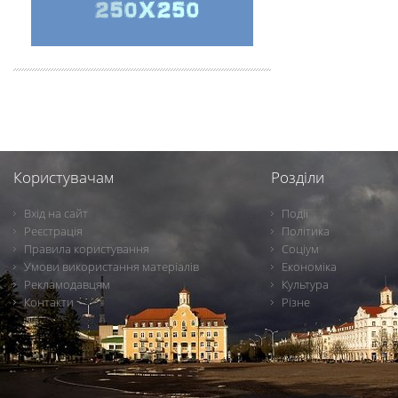
Користувачам
Розділи
Вхід на сайт
Події
Реєстрація
Політика
Правила користування
Соціум
Умови використання матеріалів
Економіка
Рекламодавцям
Культура
Контакти
Різне