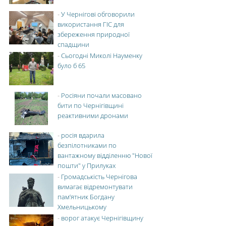
-
У Чернігові обговорили
використання ГІС для
збереження природної
спадщини
-
Сьогодні Миколі Науменку
було б 65
-
Росіяни почали масовано
бити по Чернігівщині
реактивними дронами
-
росія вдарила
безпілотниками по
вантажному відділенню "Нової
пошти" у Прилуках
-
Громадськість Чернігова
вимагає відремонтувати
пам’ятник Богдану
Хмельницькому
-
ворог атакує Чернігівщину