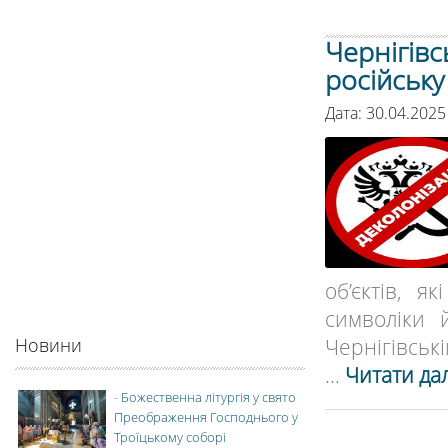
Чернігівс
російську
Дата: 30.04.202
об’єктів, я
символіки 
Чернігівській
Новини
...
Читати дал
-
Божественна літургія у свято
Преображення Господнього у
Троїцькому соборі