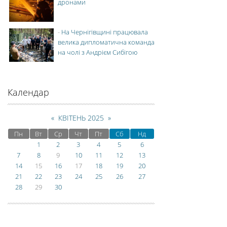
дронами
-
На Чернігівщині працювала
велика дипломатична команда
на чолі з Андрієм Сибігою
Календар
«
КВІТЕНЬ 2025
»
Пн
Вт
Ср
Чт
Пт
Сб
Нд
1
2
3
4
5
6
7
8
9
10
11
12
13
14
15
16
17
18
19
20
21
22
23
24
25
26
27
28
29
30