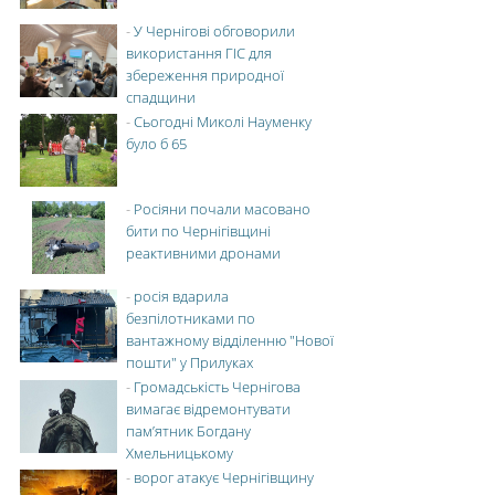
-
У Чернігові обговорили
використання ГІС для
збереження природної
спадщини
-
Сьогодні Миколі Науменку
було б 65
-
Росіяни почали масовано
бити по Чернігівщині
реактивними дронами
-
росія вдарила
безпілотниками по
вантажному відділенню "Нової
пошти" у Прилуках
-
Громадськість Чернігова
вимагає відремонтувати
пам’ятник Богдану
Хмельницькому
-
ворог атакує Чернігівщину