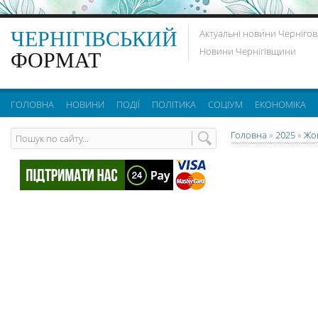
ЧЕРНІГІВСЬКИЙ
Актуальні новини Чернігов
Новини Чернігівщини
ФОРМАТ
ГОЛОВНА
НОВИНИ
ПОДІЇ
ПОЛІТИКА
СОЦІУМ
ЕКОНОМІКА
Головна
»
2025
»
Жо