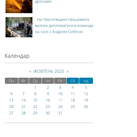
дронами
-
На Чернігівщині працювала
велика дипломатична команда
на чолі з Андрієм Сибігою
Календар
«
ЖОВТЕНЬ 2025
»
Пн
Вт
Ср
Чт
Пт
Сб
Нд
1
2
3
4
5
6
7
8
9
10
11
12
13
14
15
16
17
18
19
20
21
22
23
24
25
26
27
28
29
30
31