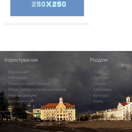
Користувачам
Розділи
Вхід на сайт
Події
Реєстрація
Політика
Правила користування
Соціум
Умови використання матеріалів
Економіка
Рекламодавцям
Культура
Контакти
Різне