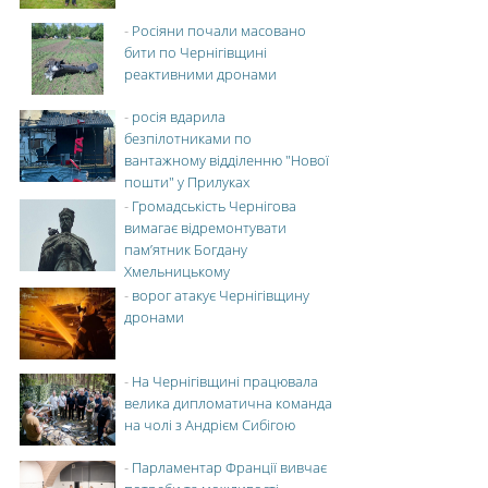
-
Росіяни почали масовано
бити по Чернігівщині
реактивними дронами
-
росія вдарила
безпілотниками по
вантажному відділенню "Нової
пошти" у Прилуках
-
Громадськість Чернігова
вимагає відремонтувати
пам’ятник Богдану
Хмельницькому
-
ворог атакує Чернігівщину
дронами
-
На Чернігівщині працювала
велика дипломатична команда
на чолі з Андрієм Сибігою
-
Парламентар Франції вивчає