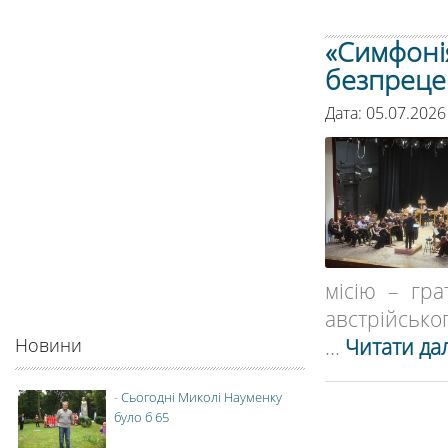
«Симфонія
безпреце
Дата: 05.07.2026
місію – гра
австрійсько
...
Читати дал
Новини
-
Сьогодні Миколі Науменку
було б 65