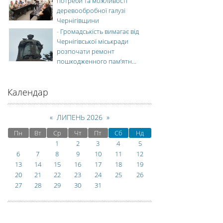
потреби та можливості
деревообробної галузі
Чернігівщини
-
Громадськість вимагає від
Чернігівської міськради
розпочати ремонт
пошкодженного пам’ятн...
Календар
«
ЛИПЕНЬ 2026
»
Пн
Вт
Ср
Чт
Пт
Сб
Нд
1
2
3
4
5
6
7
8
9
10
11
12
13
14
15
16
17
18
19
20
21
22
23
24
25
26
27
28
29
30
31