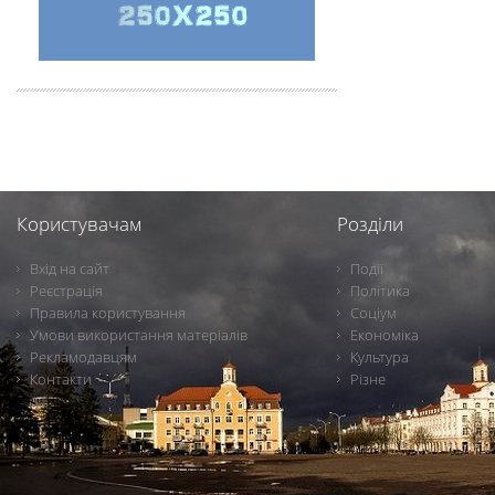
Користувачам
Розділи
Вхід на сайт
Події
Реєстрація
Політика
Правила користування
Соціум
Умови використання матеріалів
Економіка
Рекламодавцям
Культура
Контакти
Різне