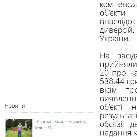
компенс
об’єкти
внаслід
диверсій
України.
На засід
прийняли 
20 про на
538,44 гр
вісім п
виявлен
об’єкті
Новини
результат
обсязі; 
-
Сьогодні Миколі Науменку
було б 65
надання к