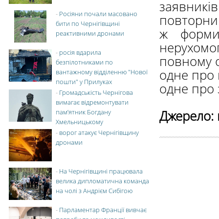
заявників
-
Росіяни почали масовано
повторни
бити по Чернігівщині
ж форми
реактивними дронами
нерухомог
-
росія вдарила
повному о
безпілотниками по
одне про 
вантажному відділенню "Нової
пошти" у Прилуках
одне про 
-
Громадськість Чернігова
вимагає відремонтувати
Джерело: 
пам’ятник Богдану
Хмельницькому
-
ворог атакує Чернігівщину
дронами
-
На Чернігівщині працювала
велика дипломатична команда
на чолі з Андрієм Сибігою
-
Парламентар Франції вивчає