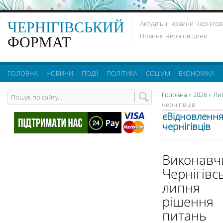
ЧЕРНІГІВСЬКИЙ
Актуальні новини Чернігов
Новини Чернігівщини
ФОРМАТ
ГОЛОВНА
НОВИНИ
ПОДІЇ
ПОЛІТИКА
СОЦІУМ
ЕКОНОМІКА
Головна
»
2026
»
Ли
чернігівців
єВідновлення
чернігівців
Викон
Чернігів
липня з
рішення 
питан