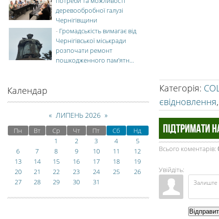
потреби та можливості
деревообробної галузі
Чернігівщини
-
Громадськість вимагає від
Чернігівської міськради
розпочати ремонт
пошкодженного пам’ятн...
Категорія
:
СО
Календар
євідновлення
«
ЛИПЕНЬ 2026
»
Пн
Вт
Ср
Чт
Пт
Сб
Нд
1
2
3
4
5
Всього коментарів
:
6
7
8
9
10
11
12
13
14
15
16
17
18
19
Увійдіть:
20
21
22
23
24
25
26
27
28
29
30
31
Відправи