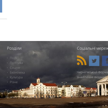
Розділи
Соціальні мереж
Події
Політика
Соціум
Чернігівський Форма
Економіка
аналітичне видання 
Культура
Різне
Ч