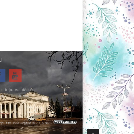
і
т - інформаційно-
міста Чернігова.
ернігівський Формат © 2007-2026
.
.