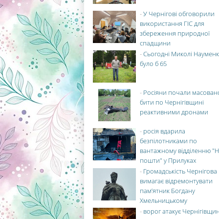
-
У Чернігові обговорили
використання ГІС для
збереження природної
спадщини
-
Сьогодні Миколі Науменк
було б 65
-
Росіяни почали масован
бити по Чернігівщині
реактивними дронами
-
росія вдарила
безпілотниками по
вантажному відділенню "Н
пошти" у Прилуках
-
Громадськість Чернігова
вимагає відремонтувати
пам’ятник Богдану
Хмельницькому
-
ворог атакує Чернігівщи