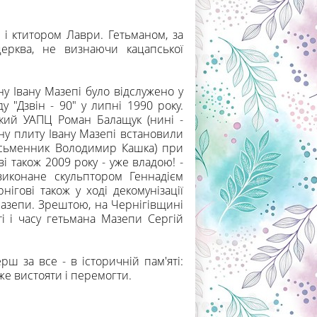
 і ктитором Лаври. Гетьманом, за
церква, не визнаючи кацапської
 Івану Мазепі було відслужено у
у "Дзвін - 90" у липні 1990 року.
ький УАПЦ Роман Балащук (нині -
ну плиту Івану Мазепі встановили
исьменник Володимир Кашка) при
ві також 2009 року - уже владою! -
виконане скульптором Геннадієм
ігові також у ході декомунізації
Мазепи. Зрештою, на Чернігівщині
 і часу гетьмана Мазепи Сергій
ерш за все - в історичній пам'яті:
може вистояти і перемогти.