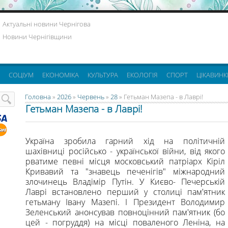
Актуальні новини Чернігова
Новини Чернігівщини
СОЦІУМ
ЕКОНОМІКА
КУЛЬТУРА
ЕКОЛОГІЯ
СПОРТ
ЦІКАВИНК
Головна
»
2026
»
Червень
»
28
» Гетьман Мазепа - в Лаврі!
Гетьман Мазепа - в Лаврі!
Україна зробила гарний хід на політичній
шахівниці російсько - української війни, від якого
рватиме певні місця московський патріарх Кіріл
Кривавий та "знавець печенігів" міжнародний
злочинець Владімір Путін. У Києво- Печерській
Лаврі встановлено перший у столиці пам'ятник
гетьману Івану Мазепі. І Президент Володимир
Зеленський анонсував повноцінний пам'ятник (бо
цей - погруддя) на місці поваленого Леніна, на