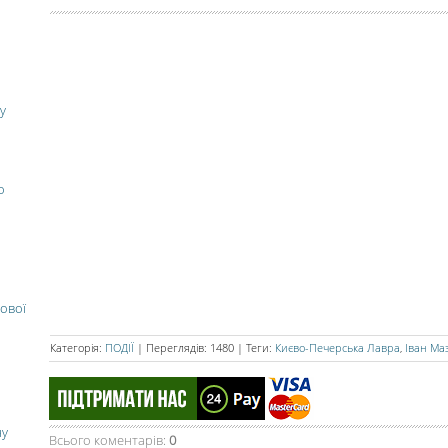
у
о
ової
Категорія
:
ПОДІЇ
|
Переглядів
:
1480
|
Теги
:
Києво-Печерська Лавра
,
Іван Ма
ну
Всього коментарів
:
0