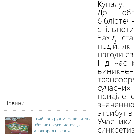
Купалу.
До обго
бібліоте
спільноти
Захід ст
подій, як
нагоди св
Під час 
виникнен
трансфор
сучасних
приділен
значенню
Новини
атрибутів
Учасники
-
Вийшов друком третій випуск
збірника наукових праць
синкре
«Новгород-Сіверська