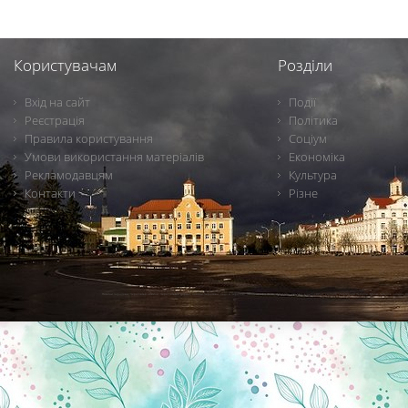
Користувачам
Розділи
Вхід на сайт
Події
Реєстрація
Політика
Правила користування
Соціум
Умови використання матеріалів
Економіка
Рекламодавцям
Культура
Контакти
Різне
Новини Чернігова, Чернігівські новини, Чернігівський формат, новини Чернігова, події в Чернігові: політика, економіка, аналітика, культура, відеоновини, екологія, спортивний Чернігів, туризм, Чернігів онлайн, ф