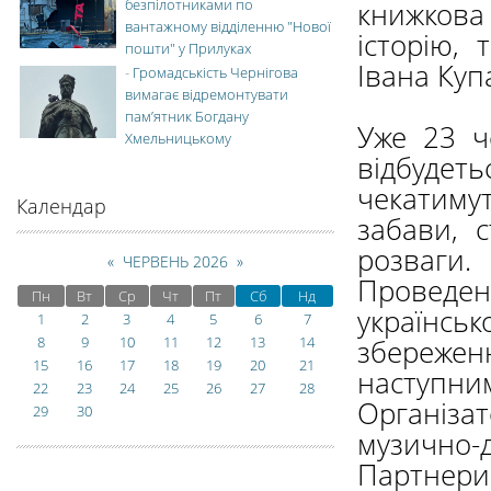
безпілотниками по
книжкова
вантажному відділенню "Нової
історію, 
пошти" у Прилуках
Івана Куп
-
Громадськість Чернігова
вимагає відремонтувати
пам’ятник Богдану
Уже 23 ч
Хмельницькому
відбудет
чекатимут
Календар
забави, 
розваги.
«
ЧЕРВЕНЬ 2026
»
Проведен
Пн
Вт
Ср
Чт
Пт
Сб
Нд
українсь
1
2
3
4
5
6
7
8
9
10
11
12
13
14
збереже
15
16
17
18
19
20
21
наступни
22
23
24
25
26
27
28
Організа
29
30
музично-д
Партнери