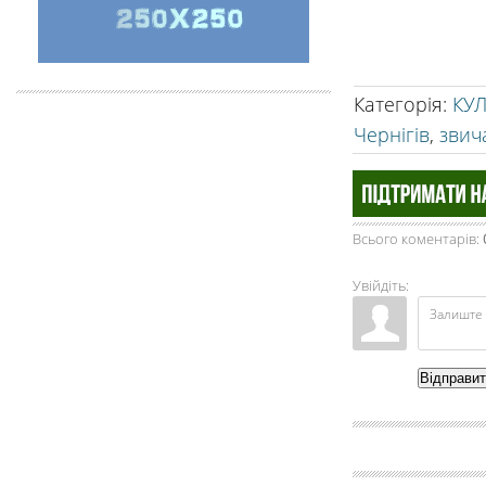
Категорія
:
КУ
Чернігів
,
звич
Всього коментарів
:
Увійдіть:
Відправи