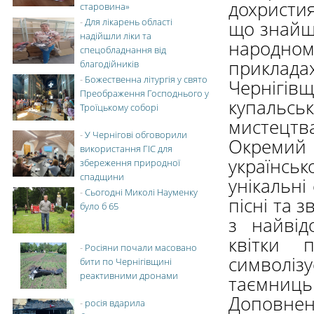
дохристия
старовина»
-
Для лікарень області
що знайшл
надійшли ліки та
народном
спецобладнання від
приклад
благодійників
-
Божественна літургія у свято
Чернігі
Преображення Господнього у
купальсь
Троїцькому соборі
мистецтва
-
У Чернігові обговорили
Окремий
використання ГІС для
українсь
збереження природної
спадщини
унікальні
-
Сьогодні Миколі Науменку
пісні та 
було б 65
з найвід
квітки 
-
Росіяни почали масовано
символіз
бити по Чернігівщині
реактивними дронами
таємниць
Доповне
-
росія вдарила