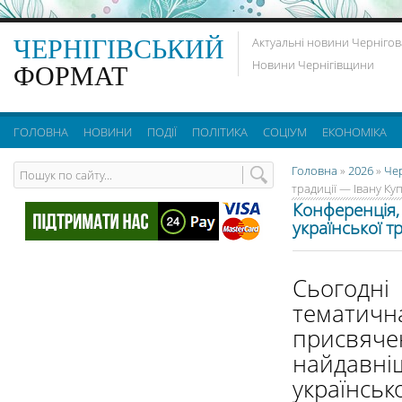
ЧЕРНІГІВСЬКИЙ
Актуальні новини Чернігов
Новини Чернігівщини
ФОРМАТ
ГОЛОВНА
НОВИНИ
ПОДІЇ
ПОЛІТИКА
СОЦІУМ
ЕКОНОМІКА
Головна
»
2026
»
Че
традиції — Івану Ку
Конференція,
української т
Сьогодні 
темати
присв
найдавн
українсь