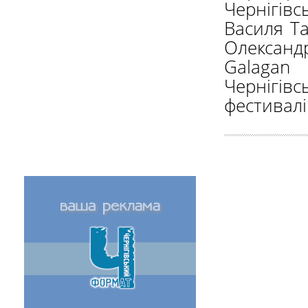
Чернігів
Василя Та
Олександ
Galagan
Чернігі
фестивалі