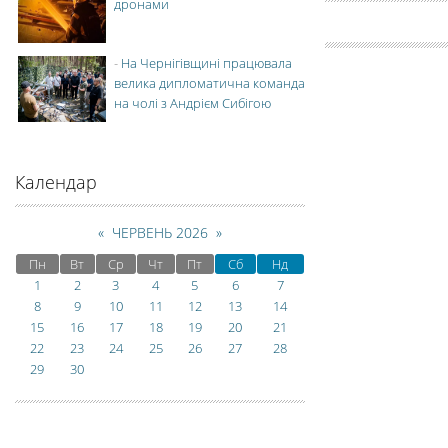
дронами
-
На Чернігівщині працювала
велика дипломатична команда
на чолі з Андрієм Сибігою
Календар
«
ЧЕРВЕНЬ 2026
»
Пн
Вт
Ср
Чт
Пт
Сб
Нд
1
2
3
4
5
6
7
8
9
10
11
12
13
14
15
16
17
18
19
20
21
22
23
24
25
26
27
28
29
30