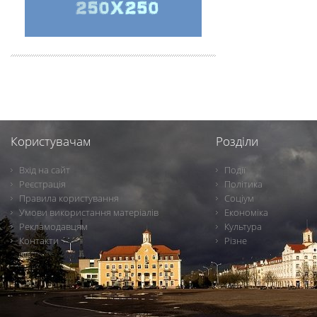
Користувачам
Розділи
Вхід на сайт
Події
Реєстрація
Політика
Правила користування
Соціум
Умови використання матеріалів
Економіка
Рекламодавцям
Культура
Контакти
Різне