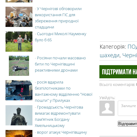
-
У Чернігові обговорили
використання ГІС для
збереження природної
спадщини
-
Сьогодні Миколі Науменку
було б 65
Категорія
:
ПОД
шахеди
,
Черн
-
Росіяни почали масовано
бити по Чернігівщині
реактивними дронами
-
росія вдарила
Всього коментарів
:
безпілотниками по
вантажному відділенню "Нової
Увійдіть:
пошти" у Прилуках
-
Громадськість Чернігова
вимагає відремонтувати
пам’ятник Богдану
Відправи
Хмельницькому
-
ворог атакує Чернігівщину