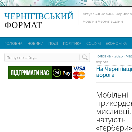
ЧЕРНІГІВСЬКИЙ
Актуальні новини Чернігов
Новини Чернігівщини
ФОРМАТ
ГОЛОВНА
НОВИНИ
ПОДІЇ
ПОЛІТИКА
СОЦІУМ
ЕКОНОМІКА
Головна
»
2026
»
Че
ворога
На Чернігівщ
ворога
Мобільні 
прикорд
мисливц
чатуют
«гербери» 