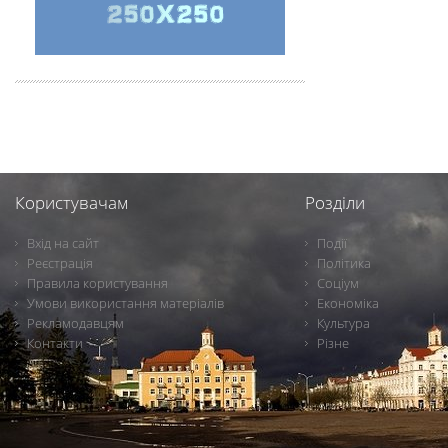
Користувачам
Розділи
Вхід на сайт
Події
Реєстрація
Політика
Правила користування
Соціум
Умови використання матеріалів
Економіка
Рекламодавцям
Культура
Контакти
Різне