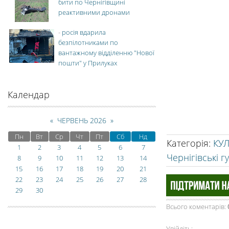
бити по Чернігівщині
реактивними дронами
-
росія вдарила
безпілотниками по
вантажному відділенню "Нової
пошти" у Прилуках
Календар
«
ЧЕРВЕНЬ 2026
»
Пн
Вт
Ср
Чт
Пт
Сб
Нд
Категорія
:
КУ
1
2
3
4
5
6
7
Чернігівські г
8
9
10
11
12
13
14
15
16
17
18
19
20
21
22
23
24
25
26
27
28
29
30
Всього коментарів
:
Увійдіть: