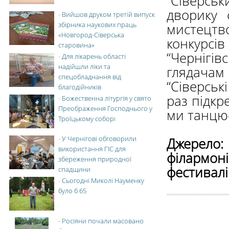
“Сіверсь
дворику 
-
Вийшов друком третій випуск
збірника наукових праць
мистецтво
«Новгород-Сіверська
конкурсів
старовина»
“Чернігі
-
Для лікарень області
надійшли ліки та
глядача
спецобладнання від
“Сіверськ
благодійників
раз підкр
-
Божественна літургія у свято
Преображення Господнього у
ми танцює
Троїцькому соборі
-
У Чернігові обговорили
Джерело
використання ГІС для
філармон
збереження природної
фестивалі
спадщини
-
Сьогодні Миколі Науменку
було б 65
-
Росіяни почали масовано