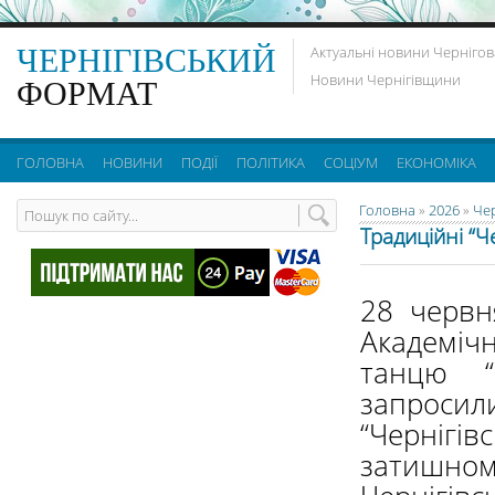
ЧЕРНІГІВСЬКИЙ
Актуальні новини Чернігов
Новини Чернігівщини
ФОРМАТ
ГОЛОВНА
НОВИНИ
ПОДІЇ
ПОЛІТИКА
СОЦІУМ
ЕКОНОМІКА
Головна
»
2026
»
Че
Традиційні “Ч
28 червн
Академічн
танцю “С
запрос
“Черніг
затиш