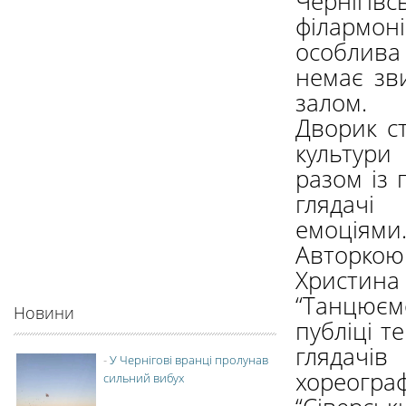
Чернігі
філармо
особлива 
немає зв
залом.
Дворик с
культури
разом із 
глядачі
емоціями
Авторкою
Христина 
“Танцюєм
Новини
публіці т
глядачі
-
У Чернігові вранці пролунав
хореогр
сильний вибух