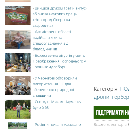
-
Вийшов друком третій випуск
збірника наукових праць
«Новгород-Сіверська
старовина»
-
Для лікарень області
надійшли ліки та
спецобладнання від
благодійників
-
Божественна літургія у свято
Преображення Господнього у
Троїцькому соборі
-
У Чернігові обговорили
використання ГІС для
Категорія
:
ПОД
збереження природної
спадщини
дрони
,
гербе
-
Сьогодні Миколі Науменку
було б 65
-
Росіяни почали масовано
Всього коментарів
: