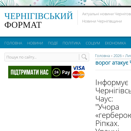
ЧЕРНІГІВСЬКИЙ
Актуальні новини Чернігов
Новини Чернігівщини
ФОРМАТ
ГОЛОВНА
НОВИНИ
ПОДІЇ
ПОЛІТИКА
СОЦІУМ
ЕКОНОМІКА
Головна
»
2026
»
Ли
ворог атакує
Інфор
Чернігів
Чаус:
"Учор
«герберо
Ріпках.