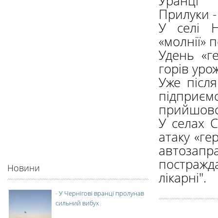
Уранці 
Прилуки 
У селі Н
«молнії» 
Удень «г
горів уро
Уже післ
підприєм
прийшовся
У селах 
атаку «ге
автозап
постражда
Новини
лікарні".
-
У Чернігові вранці пролунав
сильний вибух