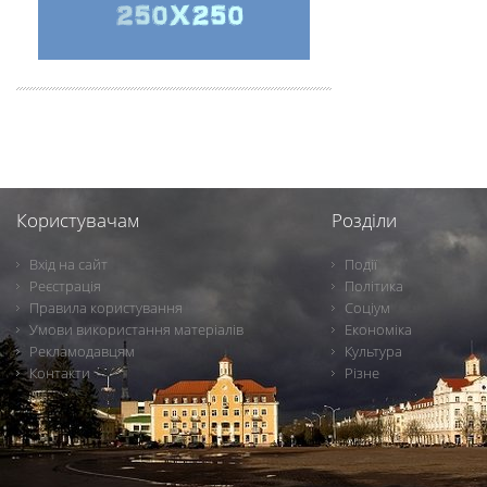
Користувачам
Розділи
Вхід на сайт
Події
Реєстрація
Політика
Правила користування
Соціум
Умови використання матеріалів
Економіка
Рекламодавцям
Культура
Контакти
Різне