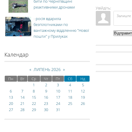
бити по Чернігівщині
реактивними дронами
Увійдіть:
-
росія вдарила
безпілотниками по
вантажному відділенню "Нової
Відправи
пошти" у Прилуках
Календар
«
ЛИПЕНЬ 2026
»
Пн
Вт
Ср
Чт
Пт
Сб
Нд
1
2
3
4
5
6
7
8
9
10
11
12
13
14
15
16
17
18
19
20
21
22
23
24
25
26
27
28
29
30
31