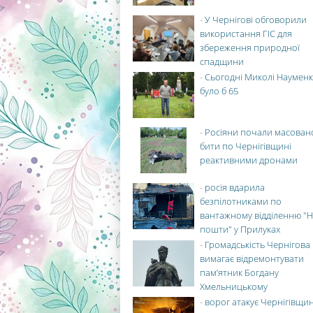
-
У Чернігові обговорили
використання ГІС для
збереження природної
спадщини
-
Сьогодні Миколі Науменк
було б 65
-
Росіяни почали масован
бити по Чернігівщині
реактивними дронами
-
росія вдарила
безпілотниками по
вантажному відділенню "Н
пошти" у Прилуках
-
Громадськість Чернігова
вимагає відремонтувати
пам’ятник Богдану
Хмельницькому
-
ворог атакує Чернігівщи