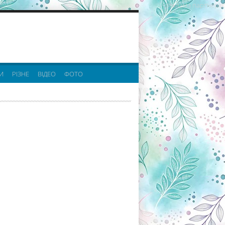
реклама партнерів:
И
РІЗНЕ
ВІДЕО
ФОТО