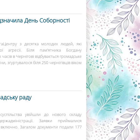
дзначила День Соборності
гаЦентру з десятка молодих людей, які
ої агресії. Біля пам’ятника Богдану
 часів в Чернігові відбувається громадське
и, згуртувалося біля 250 чернігівців віком
адську раду
 суспільства увійшли до нового складу
ржадміністрації. Заявки приймалися
я включно. Загалом документи подали 177