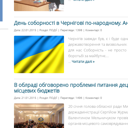
День соборності в Чернігові по-народному. А
Дата: 22.01.2015 | Розділ:
ПОДІЇ
| Перегляди: 1398 | Коментарі:
0
Чернігів завжди був, є і буде од
державотворення та визвольних з
для нас Соборність - не просто 
боротьбі за майбутнє....
...
Читати далі »
В облраді обговорено проблемні питання деце
місцевих бюджетів
Дата: 21.01.2015 | Розділ:
ПОДІЇ
| Перегляди: 1496 | Коментарі:
0
20 січня голова обласної ради Ми
держадміністрації Сергійом Журм
Валентином Мельничуком провів 
органів місцевого самоврядуванн