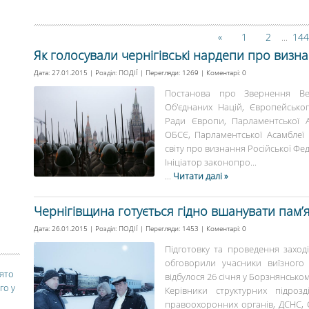
«
1
2
144
...
Як голосували чернігівські нардепи про визн
Дата: 27.01.2015 | Розділ:
ПОДІЇ
| Перегляди: 1269 | Коментарі:
0
Постанова про Звернення Вер
Об'єднаних Націй, Європейсько
Ради Європи, Парламентської А
ОБСЄ, Парламентської Асамблеї
світу про визнання Російської Ф
Ініціатор законопро...
...
Читати далі »
Чернігівщина готується гідно вшанувати пам’я
Дата: 26.01.2015 | Розділ:
ПОДІЇ
| Перегляди: 1453 | Коментарі:
0
Підготовку та проведення заході
обговорили учасники виїзного 
вято
відбулося 26 січня у Борзнянськом
го у
Керівники структурних підрозді
правоохоронних органів, ДСНС, С