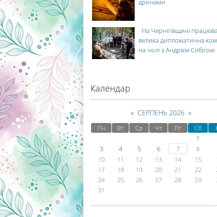
дронами
-
На Чернігівщині працюв
велика дипломатична ко
на чолі з Андрієм Сибігою
Календар
«
СЕРПЕНЬ 2026
»
Пн
Вт
Ср
Чт
Пт
Сб
1
3
4
5
6
7
8
10
11
12
13
14
15
17
18
19
20
21
22
24
25
26
27
28
29
31