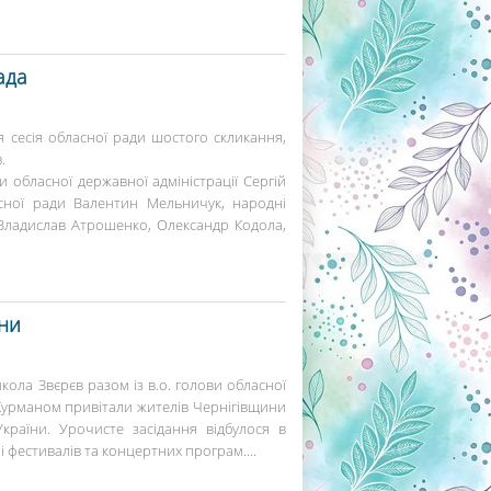
ада
я сесія обласної ради шостого скликання,
.
ви обласної державної адміністрації Сергій
сної ради Валентин Мельничук, народні
 Владислав Атрошенко, Олександр Кодола,
їни
кола Звєрєв разом із в.о. голови обласної
 Журманом привітали жителів Чернігівщини
країни. Урочисте засідання відбулося в
фестивалів та концертних програм....