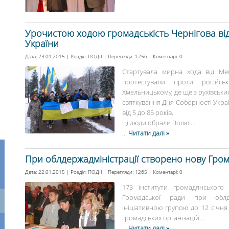
Урочистою ходою громадськість Чернігова ві
України
Дата: 23.01.2015 | Розділ:
ПОДІЇ
| Перегляди: 1256 | Коментарі:
0
Стартувала мирна хода від Ме
протестували проти російськ
Хмельницькому, де ще з рухівських
святкування Дня Соборності Україн
від 5 до 85 років.
Ці люди обрали Волю!...
...
Читати далі »
При облдержадміністрації створено нову Гром
Дата: 22.01.2015 | Розділ:
ПОДІЇ
| Перегляди: 1265 | Коментарі:
0
173 інститути громадянського
Громадської ради при облде
ініціативною групою до 12 січн
громадських організацій....
...
Читати далі »