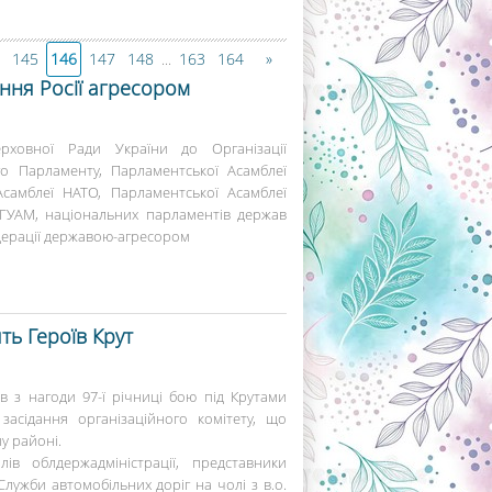
145
146
147
148
163
164
»
...
ання Росії агресором
ховної Ради України до Організації
го Парламенту, Парламентської Асамблеї
самблеї НАТО, Парламентської Асамблеї
 ГУАМ, національних парламентів держав
едерації державою-агресором
ть Героїв Крут
в з нагоди 97-ї річниці бою під Крутами
засідання організаційного комітету, що
у районі.
лів облдержадміністрації, представники
лужби автомобільних доріг на чолі з в.о.