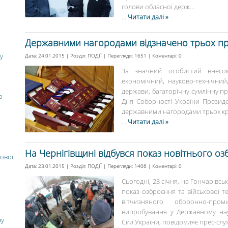
голови обласної держ...
...
Читати далі »
Державними нагородами відзначено трьох пр
у
Дата: 24.01.2015 | Розділ:
ПОДІЇ
| Перегляди: 1651 | Коментарі:
0
За значний особистий внесок
економічний, науково-технічний,
держави, багаторічну сумлінну пр
о
Дня Соборності України Презид
державними нагородами трьох кращ
...
Читати далі »
На Чернігівщині відбувся показ новітнього озб
ової
Дата: 23.01.2015 | Розділ:
ПОДІЇ
| Перегляди: 1406 | Коментарі:
0
Сьогодні, 23 січня, на Гончарівсь
показ озброєння та військової т
вітчизняного оборонно-про
випробування у Державному на
ну
Сил України, повідомляє прес-слу