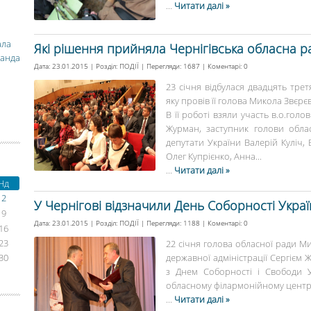
...
Читати далі »
ала
Які рішення прийняла Чернігівська обласна р
манда
Дата: 23.01.2015 | Розділ:
ПОДІЇ
| Перегляди: 1687 | Коментарі:
0
23 січня відбулася двадцять трет
яку провів її голова Микола Звєрєв
В її роботі взяли участь в.о.голо
Журман, заступник голови обла
депутати України Валерій Куліч,
Олег Купрієнко, Анна...
...
Читати далі »
Нд
2
У Чернігові відзначили День Соборності Укра
9
Дата: 23.01.2015 | Розділ:
ПОДІЇ
| Перегляди: 1188 | Коментарі:
0
16
23
22 січня голова обласної ради Ми
30
державної адміністрації Сергієм
з Днем Соборності і Свободи У
обласному філармонійному центрі 
...
Читати далі »