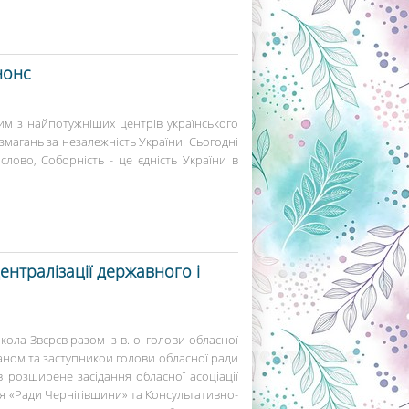
нонс
ним з найпотужніших центрів українського
магань за незалежність України. Сьогодні
слово, Соборність - це єдність України в
нтралізації державного і
кола Звєрєв разом із в. о. голови обласної
аном та заступникои голови обласної ради
розширене засідання обласної асоціації
я «Ради Чернігівщини» та Консультативно-