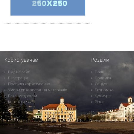
Користувачам
Розділи
Вхід на сайт
Події
Реєстрація
Політика
Правила користування
Соціум
Умови використання матеріалів
Економіка
Рекламодавцям
Культура
Контакти
Різне