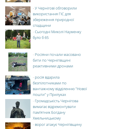
-
У Чернігові обговорили
використання ГІС для
збереження природної
спадщини
-
Сьогодні Миколі Науменку
було б 65
-
Росіяни почали масовано
бити по Чернігівщині
реактивними дронами
-
росія вдарила
безпілотниками по
вантажному відділенню "Нової
пошти" у Прилуках
-
Громадськість Чернігова
вимагає відремонтувати
пам’ятник Богдану
Хмельницькому
-
ворог атакує Чернігівщину