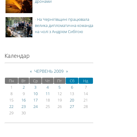
дронами
-
На Чернігівщині працювала
велика дипломатична команда
на чолі з Андрієм Сибігою
Календар
«
ЧЕРВЕНЬ 2009
»
Пн
Вт
Ср
Чт
Пт
Сб
Нд
1
2
3
4
5
6
7
8
9
10
11
12
13
14
15
16
17
18
19
20
21
22
23
24
25
26
27
28
29
30