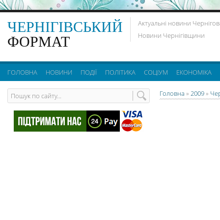
ЧЕРНІГІВСЬКИЙ
Актуальні новини Чернігов
Новини Чернігівщини
ФОРМАТ
ГОЛОВНА
НОВИНИ
ПОДІЇ
ПОЛІТИКА
СОЦІУМ
ЕКОНОМІКА
Головна
»
2009
»
Че