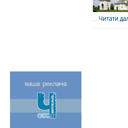
...
Читати дал