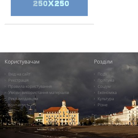
Користувачам
Розділи
Вхід на сайт
Події
Реєстрація
Політика
Правила користування
Соціум
Умови використання матеріалів
Економіка
Рекламодавцям
Культура
Контакти
Різне