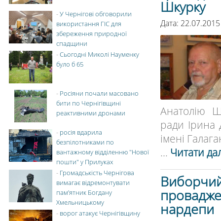
Шкурку
-
У Чернігові обговорили
Дата: 22.07.2015
використання ГІС для
збереження природної
спадщини
-
Сьогодні Миколі Науменку
було б 65
-
Росіяни почали масовано
бити по Чернігівщині
Анатолію Ш
реактивними дронами
ради Ірина
-
росія вдарила
імені Галага
безпілотниками по
...
Читати дал
вантажному відділенню "Нової
пошти" у Прилуках
-
Громадськість Чернігова
Виборчий 
вимагає відремонтувати
провадже
пам’ятник Богдану
Хмельницькому
нардепи
-
ворог атакує Чернігівщину