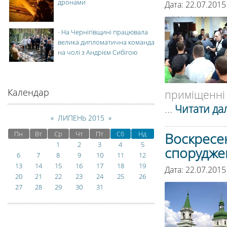
дронами
Дата: 22.07.2015
-
На Чернігівщині працювала
велика дипломатична команда
на чолі з Андрієм Сибігою
Календар
приміщенні д
...
Читати дал
«
ЛИПЕНЬ 2015
»
Пн
Вт
Ср
Чт
Пт
Сб
Нд
Воскресен
1
2
3
4
5
спорудже
6
7
8
9
10
11
12
13
14
15
16
17
18
19
Дата: 22.07.2015
20
21
22
23
24
25
26
27
28
29
30
31