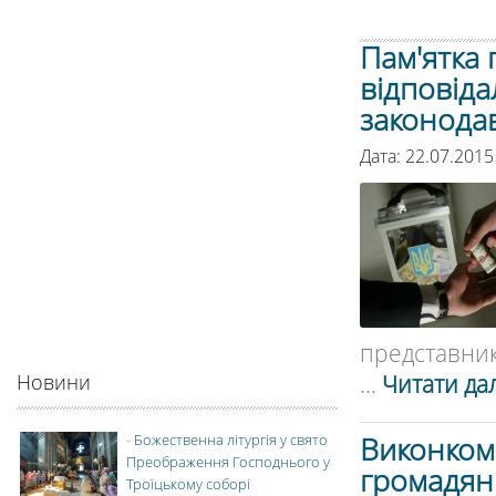
Пам'ятка
відповід
законода
Дата: 22.07.2015
представник
...
Читати дал
Новини
Виконком
-
Божественна літургія у свято
Преображення Господнього у
громадяни
Троїцькому соборі