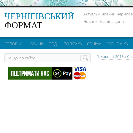
ЧЕРНІГІВСЬКИЙ
Актуальні новини Чернігов
Новини Чернігівщини
ФОРМАТ
ГОЛОВНА
НОВИНИ
ПОДІЇ
ПОЛІТИКА
СОЦІУМ
ЕКОНОМІКА
Головна
»
2015
»
Се