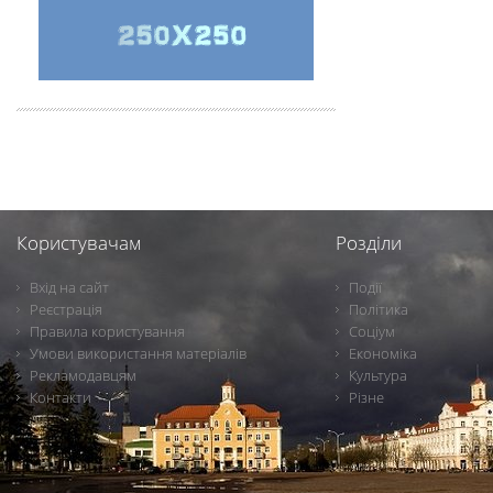
Користувачам
Розділи
Вхід на сайт
Події
Реєстрація
Політика
Правила користування
Соціум
Умови використання матеріалів
Економіка
Рекламодавцям
Культура
Контакти
Різне