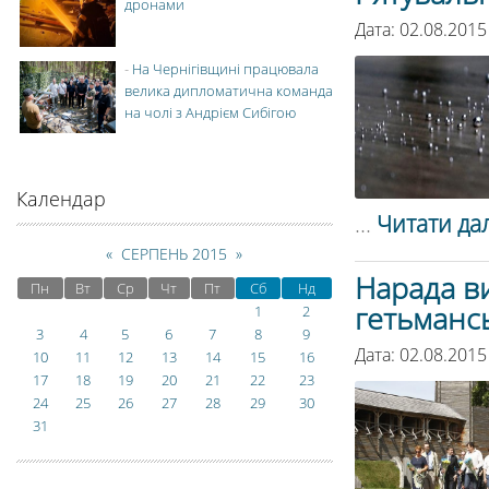
дронами
Дата: 02.08.2015
-
На Чернігівщині працювала
велика дипломатична команда
на чолі з Андрієм Сибігою
Календар
...
Читати дал
«
СЕРПЕНЬ 2015
»
Нарада ви
Пн
Вт
Ср
Чт
Пт
Сб
Нд
гетьмансь
1
2
3
4
5
6
7
8
9
Дата: 02.08.2015
10
11
12
13
14
15
16
17
18
19
20
21
22
23
24
25
26
27
28
29
30
31