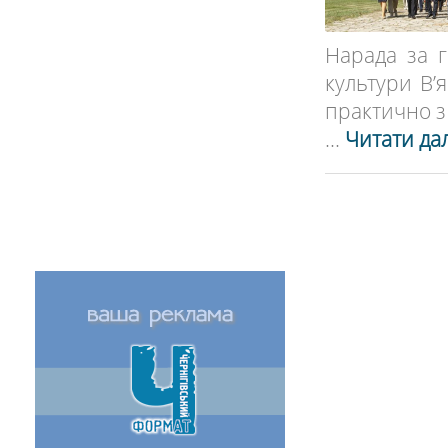
Нарада за г
культури В’
практично з у
...
Читати дал