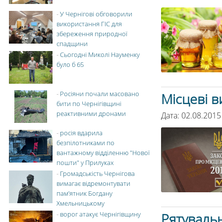
-
У Чернігові обговорили
використання ГІС для
збереження природної
спадщини
-
Сьогодні Миколі Науменку
було б 65
-
Росіяни почали масовано
Місцеві 
бити по Чернігівщині
реактивними дронами
Дата: 02.08.2015
-
росія вдарила
безпілотниками по
вантажному відділенню "Нової
пошти" у Прилуках
-
Громадськість Чернігова
вимагає відремонтувати
пам’ятник Богдану
Хмельницькому
-
ворог атакує Чернігівщину
Рятувальн