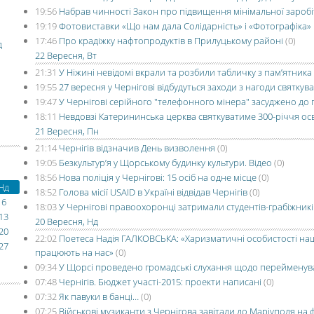
19:56
Набрав чинності Закон про підвищення мінімальної заробі
19:19
Фотовиставки «Що нам дала Солідарність» і «Фотографіка»
17:46
Про крадіжку нафтопродуктів в Прилуцькому районі
(0)
д
22 Вересня, Вт
21:31
У Ніжині невідомі вкрали та розбили табличку з пам’ятник
19:55
27 вересня у Чернігові відбудуться заходи з нагоди святкув
19:47
У Чернігові серійного "телефонного мінера" засуджено до 
18:11
Невдовзі Катерининська церква святкуватиме 300-річчя о
21 Вересня, Пн
21:14
Чернігів відзначив День визволення
(0)
19:05
Безкультур’я у Щорському будинку культури. Відео
(0)
18:56
Нова поліція у Чернігові: 15 осіб на одне місце
(0)
Нд
18:52
Голова місії USAID в Україні відвідав Чернігів
(0)
6
18:03
У Чернігові правоохоронці затримали студентів-грабіжникі
13
20 Вересня, Нд
20
22:02
Поетеса Надія ГАЛКОВСЬКА: «Харизматичні особистості на
27
працюють на нас»
(0)
09:34
У Щорсі проведено громадські слухання щодо перейменув
07:48
Чернігів. Бюджет участі-2015: проекти написані
(0)
07:32
Як павуки в банці…
(0)
07:25
Військові музиканти з Чернігова завітали до Маріуполя на