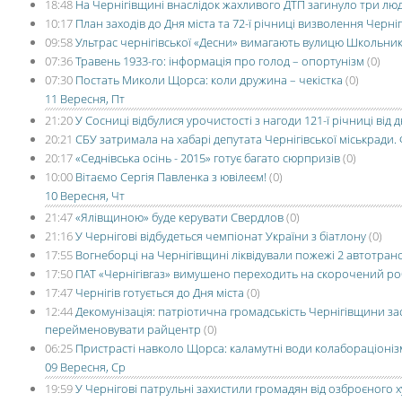
18:48
На Чернігівщині внаслідок жахливого ДТП загинуло три лю
10:17
План заходів до Дня міста та 72-ї річниці визволення Черні
09:58
Ультрас чернігівської «Десни» вимагають вулицю Школьни
07:36
Травень 1933-го: інформація про голод – опортунізм
(0)
07:30
Постать Миколи Щорса: коли дружина – чекістка
(0)
11 Вересня, Пт
21:20
У Сосниці відбулися урочистості з нагоди 121-ї річниці в
20:21
СБУ затримала на хабарі депутата Чернігівської міськради.
20:17
«Седнівська осінь - 2015» готує багато сюрпризів
(0)
10:00
Вітаємо Сергія Павленка з ювілеєм!
(0)
10 Вересня, Чт
21:47
«Ялівщиною» буде керувати Свердлов
(0)
21:16
У Чернігові відбудеться чемпіонат України з біатлону
(0)
17:55
Вогнеборці на Чернігівщині ліквідували пожежі 2 автотран
17:50
ПАТ «Чернігівгаз» вимушено переходить на скорочений р
17:47
Чернігів готується до Дня міста
(0)
12:44
Декомунізація: патріотична громадськість Чернігівщини з
перейменовувати райцентр
(0)
06:25
Пристрасті навколо Щорса: каламутні води колабораціоніз
09 Вересня, Ср
19:59
У Чернігові патрульні захистили громадян від озброєного х