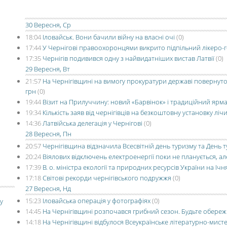
30 Вересня, Ср
18:04
Іловайськ. Вони бачили війну на власні очі
(0)
17:44
У Чернігові правоохоронцями викрито підпільний лікеро-
17:35
Чернігів подивився одну з найвидатніших вистав Латвії
(0)
29 Вересня, Вт
21:57
На Чернігівщині на вимогу прокуратури державі повернуто
грн
(0)
19:44
Візит на Прилуччину: новий «Барвінок» і традиційний ярм
19:34
Кількість заяв від чернігівців на безкоштовну установку л
14:36
Латвійська делегація у Чернігові
(0)
28 Вересня, Пн
20:57
Чернігівщина відзначила Всесвітній день туризму та День т
20:24
Віялових відключень електроенергії поки не планується, а
17:39
В. о. міністра екології та природних ресурсів України на Іч
17:18
Світові рекорди чернігівського подружжя
(0)
27 Вересня, Нд
15:23
Іловайська операція у фотографіях
(0)
у
14:45
На Чернігівщині розпочався грибний сезон. Будьте обере
14:18
На Чернігівщині відбулося Всеукраїнське літературно-мисте