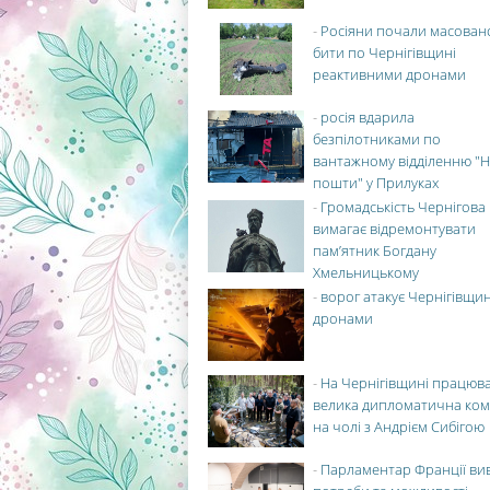
-
Росіяни почали масован
бити по Чернігівщині
реактивними дронами
-
росія вдарила
безпілотниками по
вантажному відділенню "Н
пошти" у Прилуках
-
Громадськість Чернігова
вимагає відремонтувати
пам’ятник Богдану
Хмельницькому
-
ворог атакує Чернігівщи
дронами
-
На Чернігівщині працюв
велика дипломатична ко
на чолі з Андрієм Сибігою
-
Парламентар Франції ви