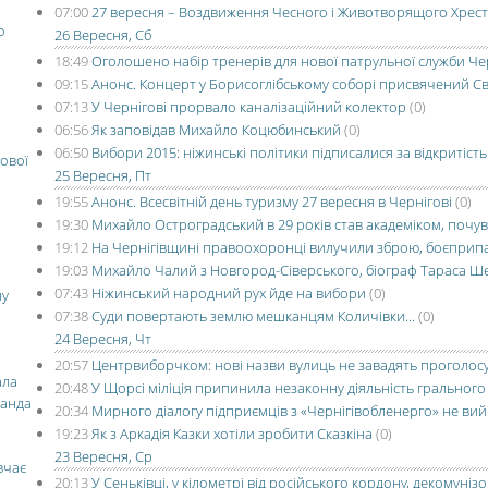
07:00
27 вересня – Воздвиження Чесного і Животворящого Хрес
о
26 Вересня, Сб
18:49
Оголошено набір тренерів для нової патрульної служби Че
09:15
Анонс. Концерт у Борисоглібському соборі присвячений С
07:13
У Чернігові прорвало каналізаційний колектор
(0)
06:56
Як заповідав Михайло Коцюбинський
(0)
06:50
Вибори 2015: ніжинські політики підписалися за відкритість
ової
25 Вересня, Пт
19:55
Анонс. Всесвітній день туризму 27 вересня в Чернігові
(0)
19:30
Михайло Остроградський в 29 років став академіком, почу
19:12
На Чернігівщині правоохоронці вилучили зброю, боєприпас
19:03
Михайло Чалий з Новгород-Сіверського, біограф Тараса Ш
07:43
Ніжинський народний рух йде на вибори
(0)
ну
07:38
Суди повертають землю мешканцям Количівки...
(0)
24 Вересня, Чт
20:57
Центрвиборчком: нові назви вулиць не завадять проголос
ала
20:48
У Щорсі міліція припинила незаконну діяльність грального
манда
20:34
Мирного діалогу підприємців з «Чернігівобленерго» не ви
19:23
Як з Аркадія Казки хотіли зробити Сказкіна
(0)
23 Вересня, Ср
вчає
20:13
У Сеньківці, у кілометрі від російського кордону, декомуніз