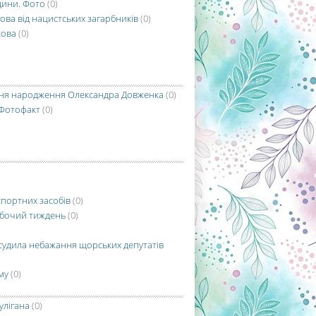
дини. Фото
(0)
гова від нацистських загарбників
(0)
кова
(0)
ід дня народження Олександра Довженка
(0)
 Фотофакт
(0)
спортних засобів
(0)
обочий тиждень
(0)
асудила небажання щорських депутатів
му
(0)
улігана
(0)