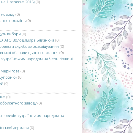
 на 1 вересня 2015)
(0)
о новому
(0)
ання поколінь
(0)
дуть вибори
(0)
ійця АТО Володимира Близнюка
(0)
ровести службове розслідування
(0)
івської облради цього скликання
(0)
в з українським народом на Чернігівщині:
 Чернігова
(0)
 Супронюк
(0)
ей
(0)
ння
(0)
фобрикетного заводу
(0)
льшовиків з українським народом на
їнської держави
(0)