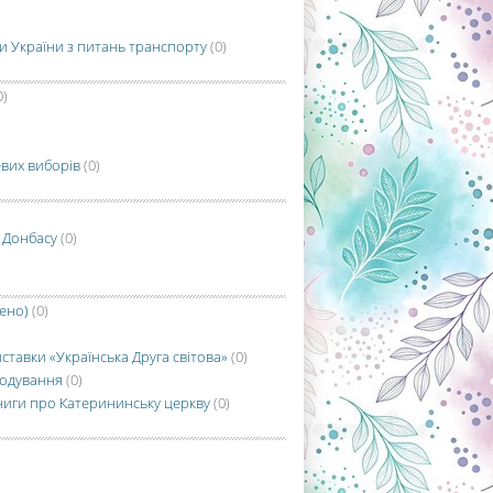
ди України з питань транспорту
(0)
0)
евих виборів
(0)
 Донбасу
(0)
лено)
(0)
иставки «Українська Друга світова»
(0)
олодування
(0)
ниги про Катерининську церкву
(0)