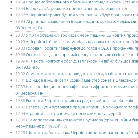
19:54
Процес добровільного об'єднання громад в Україні (станом
19:44
Владислав Атрошенко прийняв непросте рішення
(0)
19:37
У Чернігові тролейбусний маршрут № 5 буде працювати п
19:34
72 річниця визволення Борзнянщини: оркестр, медалі, єдн
08 Вересня, Вт
20:37
У п’яти об’єднаних громадах Чернігівщини 25 жовтня прой
20:23
У Чернігові з’явилася меморіальна дошка в пам’ять про б
20:03
Голова "Просвіти" звернувся до голови ОДА з проханням п
19:56
Останнє засідання президії перед останньою сесією Черніг
19:39
Як чекісти колгоспи обслідували (хроніки війни більшовикі
рік 1933-й)
(0)
19:32
Самопоміч оголосила кандидата на посаду міського голови
17:41
Відійшов в інший світ чудовий майстер сонетів Олександр
17:33
На Чернігівщині знову зафіксовано африканську чуму свин
07 Вересня, Пн
19:58
Експерти: Чернігівська міська рада прийняла ганебне ріше
19:05
Валерій Куліч зустрівся з працівниками Смолинського тор
17:44
Аграрії області розпочали посів озимих культур
(0)
17:36
«Самопостачання» комуністів Брусилова (хроніки війни бі
Чернігівщині: рік 1932-й)
(0)
17:23
Щорська районна рада Чернігівщини захищає ворога Укра