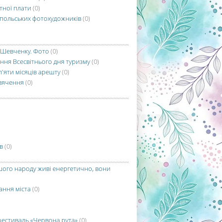
тної плати
(0)
 польських фотохудожників
(0)
а Шевченку. Фото
(0)
ання Всесвітнього дня туризму
(0)
п'яти місяців арешту
(0)
свячення
(0)
в
(0)
шого народу живі енергетично, вони
ання міста
(0)
 фестиваль «Червона рута»
(0)