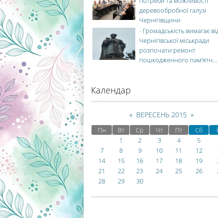
потреби та можливості
деревообробної галузі
Чернігівщини
-
Громадськість вимагає ві
Чернігівської міськради
розпочати ремонт
пошкодженного пам’ятн...
Календар
«
ВЕРЕСЕНЬ 2015
»
Пн
Вт
Ср
Чт
Пт
Сб
1
2
3
4
5
7
8
9
10
11
12
14
15
16
17
18
19
21
22
23
24
25
26
28
29
30