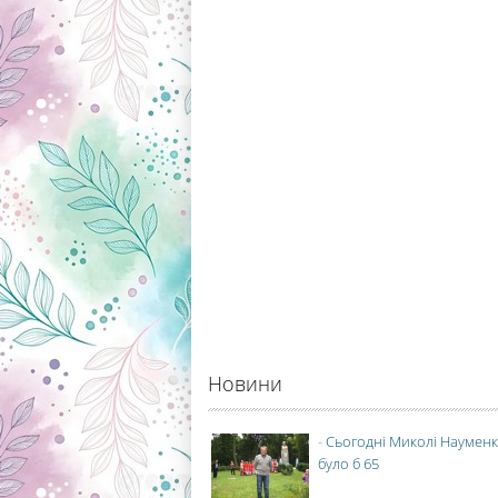
Новини
-
Сьогодні Миколі Науменк
було б 65