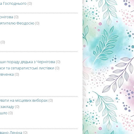
та Господнього
(0)
рнігова
(0)
вятителю Феодосію
(0)
(0)
вши пораду дядька з Чернігова
(0)
и та сепаратистські листівки
(0)
евченка
(0)
увати на місцевих виборах
(0)
 закладу
(0)
йшло
(0)
овано Леніна
(0)