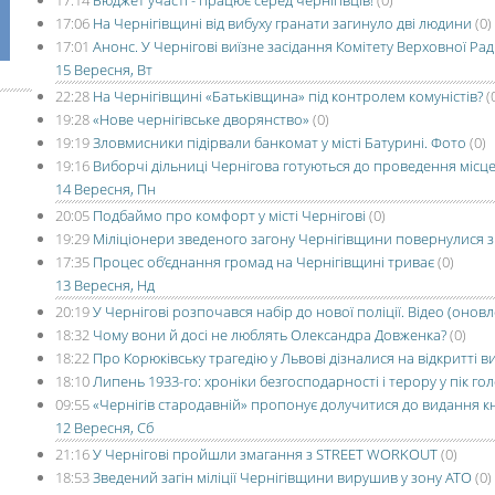
17:14
Бюджет участі - працює серед чернігівців!
(0)
17:06
На Чернігівщині від вибуху гранати загинуло дві людини
(0)
17:01
Анонс. У Чернігові виїзне засідання Комітету Верховної Ра
15 Вересня, Вт
22:28
На Чернігівщині «Батьківщина» під контролем комуністів?
(
19:28
«Нове чернігівське дворянство»
(0)
19:19
Зловмисники підірвали банкомат у місті Батурині. Фото
(0)
19:16
Виборчі дільниці Чернігова готуються до проведення місц
14 Вересня, Пн
20:05
Подбаймо про комфорт у місті Чернігові
(0)
19:29
Міліціонери зведеного загону Чернігівщини повернулися з
17:35
Процес об’єднання громад на Чернігівщині триває
(0)
13 Вересня, Нд
20:19
У Чернігові розпочався набір до нової поліції. Відео (онов
18:32
Чому вони й досі не люблять Олександра Довженка?
(0)
18:22
Про Корюківську трагедію у Львові дізналися на відкритті в
18:10
Липень 1933-го: хроніки безгосподарності і терору у пік г
09:55
«Чернігів стародавній» пропонує долучитися до видання к
12 Вересня, Сб
21:16
У Чернігові пройшли змагання з STREET WORKOUT
(0)
18:53
Зведений загін міліції Чернігівщини вирушив у зону АТО
(0)