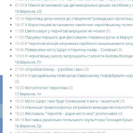
07:20
У Ніжині встановили ще дві меморіальні дошки загиблим у
19 Вересня, Сб
19:16
Чернігівці долучилися до створення Громадської організаці
18:37
У Коростишеві встановили пам’ятник чернігівському полк
11:08
Святе озеро у Чернігові вирішили не чіпати
(0)
11:05
Підсумки першого дня фестивалю «Червона рута» в Маріуп
10:49
У Чернігові міліція затримала серійного кишенькового зло
10:46
Повернемо місту Щорс історичну назву – Сновськ!
(0)
10:03
У чернігівську школу запрошують сталініста Бєлова Волод
18 Вересня, Пт
21:05
«Угробив Киїнку – угроблю і вас»
(0)
18:44
У стародавньому Новгороді-Сіверському пофарбували чор
(0)
18:32
Фотолітопис Чернігова
(0)
17 Вересня, Чт
18:32
Місто Щорс таки буде Сновськом! А вата - сказиться!
(0)
18:24
Ніжинські правоохоронці затримали викрадачів сільгоспте
18:22
Фестиваль "Чернігів – рідне місто моє" розпочався
(0)
08:18
Виставка українсько-польського скульптора Геннадія Єршов
16 Вересня, Ср