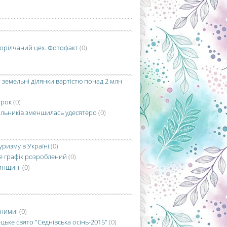
горілчаний цех. Фотофакт
(0)
 земельні ділянки вартістю понад 2 млн
арок
(0)
ічильників зменшилась удесятеро
(0)
уризму в Україні
(0)
ле графік розроблений
(0)
нянщині
(0)
жними!
(0)
цьке свято "Седнівська осінь-2015"
(0)