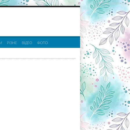
реклама партнерів:
И
РІЗНЕ
ВІДЕО
ФОТО