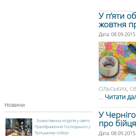
У п’яти о
жовтня п
Дата: 08.09.2015
сільських, с
...
Читати дал
Новини
У Черніго
про бійц
-
Божественна літургія у свято
Преображення Господнього у
Дата: 08.09.2015
Троїцькому соборі