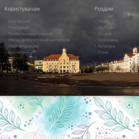
Користувачам
Розділи
Вхід на сайт
Події
Реєстрація
Політика
Правила користування
Соціум
Умови використання матеріалів
Економіка
Рекламодавцям
Культура
Контакти
Різне
Новини Чернігова, Чернігівські новини, Чернігівський формат, новини Чернігова, події в Чернігові: політика, економіка, аналітика, культура, відеоновини, екологія, спортивний Чернігів, туризм, Чернігів онлайн, ф