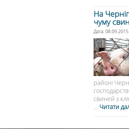
На Черніг
чуму сви
Дата: 08.09.2015
районі Черні
господарст
свиней з кл
...
Читати дал