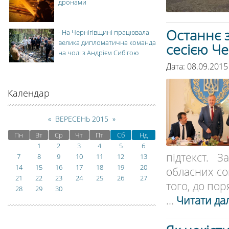
дронами
Останнє 
-
На Чернігівщині працювала
велика дипломатична команда
сесією Че
на чолі з Андрієм Сибігою
Дата: 08.09.2015
Календар
«
ВЕРЕСЕНЬ 2015
»
Пн
Вт
Ср
Чт
Пт
Сб
Нд
1
2
3
4
5
6
підтекст. 
7
8
9
10
11
12
13
14
15
16
17
18
19
20
обласних со
21
22
23
24
25
26
27
того, до пор
28
29
30
...
Читати дал