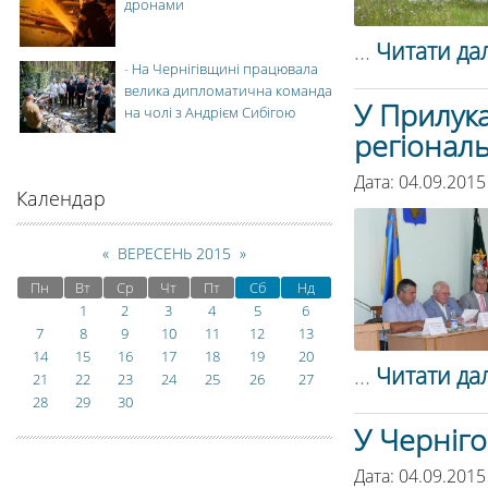
дронами
...
Читати дал
-
На Чернігівщині працювала
велика дипломатична команда
У Прилука
на чолі з Андрієм Сибігою
регіональ
Дата: 04.09.2015
Календар
«
ВЕРЕСЕНЬ 2015
»
Пн
Вт
Ср
Чт
Пт
Сб
Нд
1
2
3
4
5
6
7
8
9
10
11
12
13
14
15
16
17
18
19
20
...
Читати дал
21
22
23
24
25
26
27
28
29
30
У Черніг
Дата: 04.09.2015