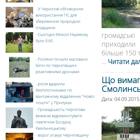
-
У Чернігові обговорили
використання ГІС для
збереження природної
спадщини
громадські
-
Сьогодні Миколі Науменку
було б 65
приходили 
більше 150 т
-
Росіяни почали масовано
...
Читати дал
бити по Чернігівщині
реактивними дронами
Що вимаг
-
росія вдарила
Смолинсь
безпілотниками по
вантажному відділенню "Нової
Дата: 04.09.2015
пошти" у Прилуках
-
Громадськість Чернігова
вимагає відремонтувати
пам’ятник Богдану
Хмельницькому
-
ворог атакує Чернігівщину