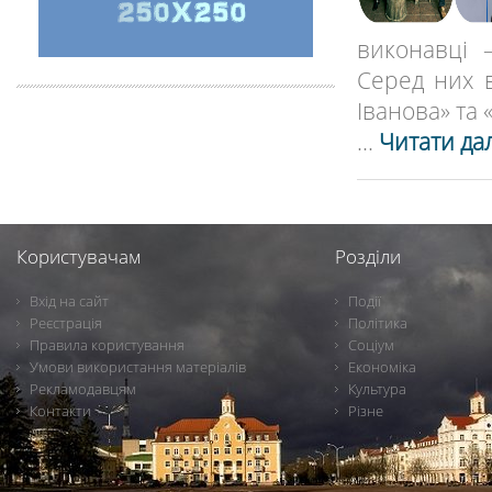
виконавці 
Серед них 
Іванова» та «
...
Читати дал
Користувачам
Розділи
Вхід на сайт
Події
Реєстрація
Політика
Правила користування
Соціум
Умови використання матеріалів
Економіка
Рекламодавцям
Культура
Контакти
Різне