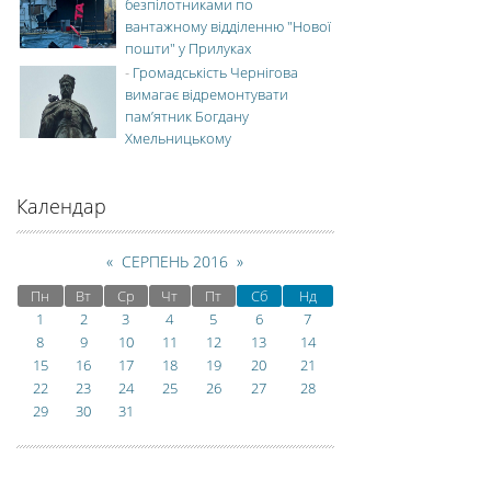
безпілотниками по
вантажному відділенню "Нової
пошти" у Прилуках
-
Громадськість Чернігова
вимагає відремонтувати
пам’ятник Богдану
Хмельницькому
Календар
«
СЕРПЕНЬ 2016
»
Пн
Вт
Ср
Чт
Пт
Сб
Нд
1
2
3
4
5
6
7
8
9
10
11
12
13
14
15
16
17
18
19
20
21
22
23
24
25
26
27
28
29
30
31