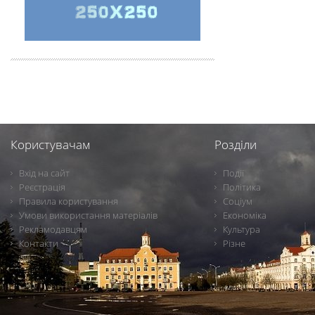
Користувачам
Розділи
Вхід на сайт
Події
Реєстрація
Політика
Правила користування
Соціум
Умови використання матеріалів
Економіка
Рекламодавцям
Культура
Контакти
Різне