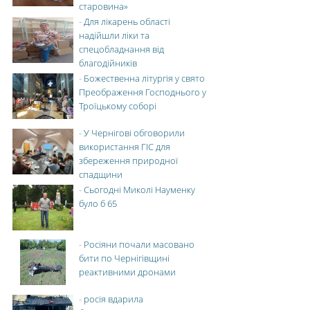
старовина»
-
Для лікарень області
надійшли ліки та
спецобладнання від
благодійників
-
Божественна літургія у свято
Преображення Господнього у
Троїцькому соборі
-
У Чернігові обговорили
використання ГІС для
збереження природної
спадщини
-
Сьогодні Миколі Науменку
було б 65
-
Росіяни почали масовано
бити по Чернігівщині
реактивними дронами
-
росія вдарила